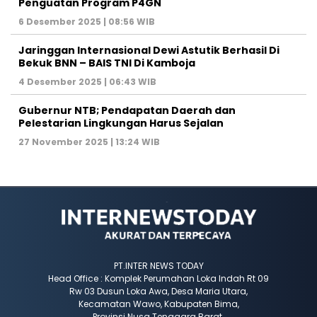
Penguatan Program P4GN
6 Desember 2025 | 08:56 WIB
Jaringgan Internasional Dewi Astutik Berhasil Di
Bekuk BNN – BAIS TNI Di Kamboja
4 Desember 2025 | 06:43 WIB
Gubernur NTB; Pendapatan Daerah dan
Pelestarian Lingkungan Harus Sejalan
27 November 2025 | 13:24 WIB
PT.INTER NEWS TODAY
Head Office : Komplek Perumahan Loka Indah Rt 09
Rw 03 Dusun Loka Awa, Desa Maria Utara,
Kecamatan Wawo, Kabupaten Bima,
Provinsi Nusa Tenggara Barat.