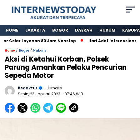
HOME
JAKARTA
BOGOR
DAERAH
HUKUM
KABUPA
Gelar Layanan 80 Jam Nonstop
Hari Adat Internasional Ke 
/
/
Home
Bogor
Hukum
Aksi di Ketahui Korban, Polsek
Parung Amankan Pelaku Pencurian
Sepeda Motor
Redaktur
- Jurnalis
Senin, 23 Januari 2023
- 07:46 WIB