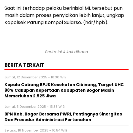
Saat Ini terhadap pelaku berinisial ML tersebut pun
masih dalam proses penyidikan lebih lanjut, ungkap
Kapolsek Parung Kompol Sularso. (hdr/hpb).
Berita ini 4 kali dibaca
BERITA TERKAIT
Jumat, 12 Desember 2025 - 16:30 WIB
Kepala Cabang BPJS Kesehatan Cibinong, Target UHC
98% Cakupan Kepertaan Kabupaten Bogor Masih
Memerlukan 2.525 Jiwa
Jumat, 5 Desember 2025 - 15:38 WIB
BPN Kab. Bogor Bersama PWRI, Pentingnya Sinergitas
Dan Prosedur Administrasi Pertanahan
Selasa, 18 November 2025 - 16:54 WIB