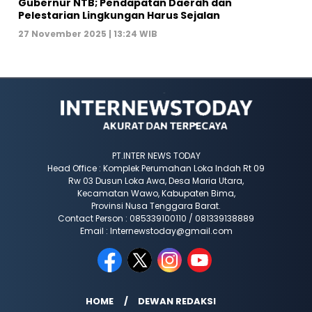
Gubernur NTB; Pendapatan Daerah dan
Pelestarian Lingkungan Harus Sejalan
27 November 2025 | 13:24 WIB
PT.INTER NEWS TODAY
Head Office : Komplek Perumahan Loka Indah Rt 09
Rw 03 Dusun Loka Awa, Desa Maria Utara,
Kecamatan Wawo, Kabupaten Bima,
Provinsi Nusa Tenggara Barat.
Contact Person : 085339100110 / 081339138889
Email : Internewstoday@gmail.com
HOME
DEWAN REDAKSI