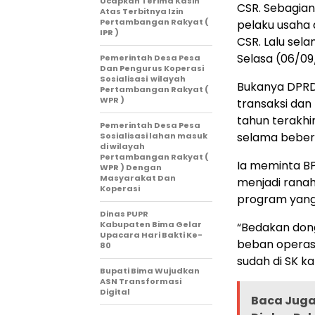
Ucapkan Terima Kasih
CSR. Sebagian
Atas Terbitnya Izin
Pertambangan Rakyat (
pelaku usaha
IPR )
CSR. Lalu sel
Selasa (06/09
Pemerintah Desa Pesa
Dan Pengurus Koperasi
Sosialisasi wilayah
Bukanya DPRD
Pertambangan Rakyat (
WPR )
transaksi dan 
tahun terakhi
Pemerintah Desa Pesa
selama bebera
Sosialisasi lahan masuk
di wilayah
Pertambangan Rakyat (
Ia meminta B
WPR ) Dengan
Masyarakat Dan
menjadi rana
Koperasi
program yang 
Dinas PUPR
Kabupaten Bima Gelar
“Bedakan don
Upacara Hari Bakti Ke-
beban operas
80
sudah di SK k
Bupati Bima Wujudkan
ASN Transformasi
Digital
Baca Juga 