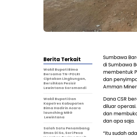
Sumbawa Bar
Berita Terkait
di Sumbawa B
Wakil Bupati Bima
membentuk Pan
Bersama TN-POLRI
dan penyimpan
Ciptakan Lingkungan,
Bersihkan Pesisir
Amman Minera
Lewintana Soromandi
Dana CSR berd
Wakil Bupati Dan
Kapolres Kabupaten
diluar opera
Bima Hadirin Acara
launching MBG
dan membuka 
Lewintana
dan apa saja.
Salah Satu Penambang
“Itu sudah ad
Emas Di So, Sori Pesa