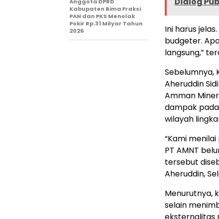
Dialog Pub
Anggota DPRD
Kabupaten Bima Fraksi
PAN dan PKS Menolak
Pokir Rp.31 Milyar Tahun
Ini harus jela
2026
budgeter. Ap
langsung,” te
Sebelumnya, 
Aheruddin Si
Amman Miner
dampak pada 
wilayah lingk
“Kami menilai
PT AMNT belu
tersebut dise
Aheruddin, Se
Menurutnya, 
selain menimb
eksternalitas