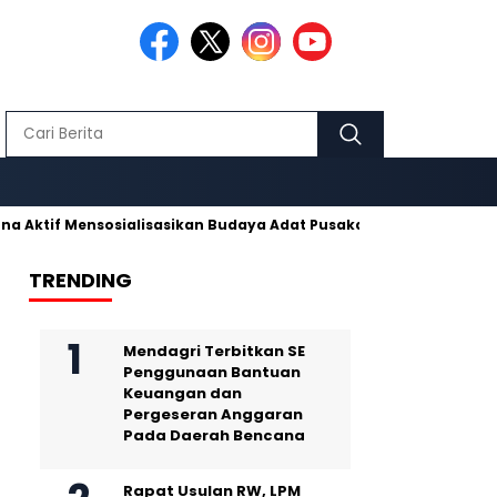
 Mensosialisasikan Budaya Adat Pusaka Kujang
Makmur Hiday
TRENDING
Mendagri Terbitkan SE
Penggunaan Bantuan
Keuangan dan
Pergeseran Anggaran
Pada Daerah Bencana
Rapat Usulan RW, LPM