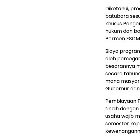
Diketahui, pr
batubara sesu
khusus Penge
hukum dan ba
Permen ESDM
Biaya program
oleh pemegang
besarannya me
secara tahuna
mana masyara
Gubernur dan
Pembiayaan P
tindih dengan
usaha wajib m
semester kepa
kewenanganny