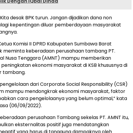
lik Dengan IQbal Dinda
s. Kita desak BPK turun. Jangan dijadikan dana non
alagi kepentingan diluar pemberdayaan masyarakat
rangnya.
Ketua Komisi II DPRD Kabupaten Sumbawa Barat
dik meminta keberadaan perusahaan tambang PT.
al Nusa Tenggara (AMNT) mampu memberikan
peningkatan ekonomi masyarakat di KSB khususnya di
ar tambang.
 pengelolaan dari Corporate Social Responsibility (CSR)
m mampu mendongkrak ekonomi masyarakat, faktor
babkan cara pengelolaanya yang belum optimal,” kata
lasa (06/09/2022).
keberadaan perusahaan Tambang sekelas PT. AMNT itu,
ulkan eksternalitas positif juga mendatangkan
 negatif yang harus di tanggung dampaknya oleh