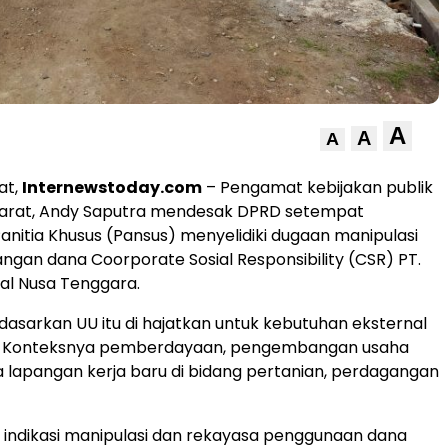
A
A
A
at,
Internewstoday.com
– Pengamat kebijakan publik
arat, Andy Saputra mendesak DPRD setempat
itia Khusus (Pansus) menyelidiki dugaan manipulasi
gan dana Coorporate Sosial Responsibility (CSR) PT.
l Nusa Tenggara.
asarkan UU itu di hajatkan untuk kebutuhan eksternal
si. Konteksnya pemberdayaan, pengembangan usaha
lapangan kerja baru di bidang pertanian, perdagangan
a indikasi manipulasi dan rekayasa penggunaan dana