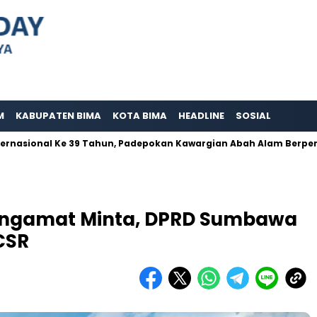
M
KABUPATEN BIMA
KOTA BIMA
HEADLINE
SOSIAL
nal Ke 39 Tahun, Padepokan Kawargian Abah Alam Berperna Aktif
engamat Minta, DPRD Sumbawa
CSR