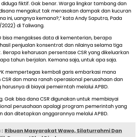
 diduga fiktif. Gak benar. Warga lingkar tambang dan
 disana mengakut tak merasakan dampak dan kucuran
ama ini, uangnya kemana?,” kata Andy Saputra, Pada
/2022) di Taliwang.
 bisa mengakses data di kementerian, berapa
hasil penjualan konsentrat dan nilainya selama tiga
r. Berapa keharusan persentase CSR yang dikeluarkan
pa tahun berjalan. Kemana saja, untuk apa saja.
PK mempertegas kembali garis embarkasi mana
h CSR dan mana ranah operasional perusahaan dan
harusnya di biayai pemeirntah melalui APBD.
g. Gak bisa dana CSR digunakan untuk membiayai
ional perusahaan apalagi program pemerintah yang
an dan ditetapkan anggarannya melalui APBD.
:
Ribuan Masyarakat Wawo, Silaturrahmi Dan