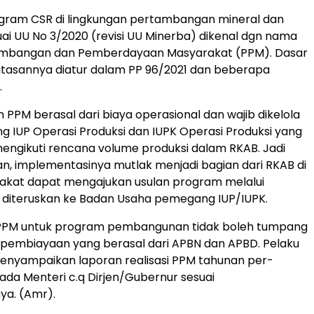
ogram CSR di lingkungan pertambangan mineral dan
ai UU No 3/2020 (revisi UU Minerba) dikenal dgn nama
mbangan dan Pemberdayaan Masyarakat (PPM). Dasar
tasannya diatur dalam PP 96/2021 dan beberapa
.
 PPM berasal dari biaya operasional dan wajib dikelola
 IUP Operasi Produksi dan IUPK Operasi Produksi yang
ngikuti rencana volume produksi dalam RKAB. Jadi
n, implementasinya mutlak menjadi bagian dari RKAB di
kat dapat mengajukan usulan program melalui
 diteruskan ke Badan Usaha pemegang IUP/IUPK.
PM untuk program pembangunan tidak boleh tumpang
 pembiayaan yang berasal dari APBN dan APBD. Pelaku
enyampaikan laporan realisasi PPM tahunan per-
da Menteri c.q Dirjen/Gubernur sesuai
a. (Amr).