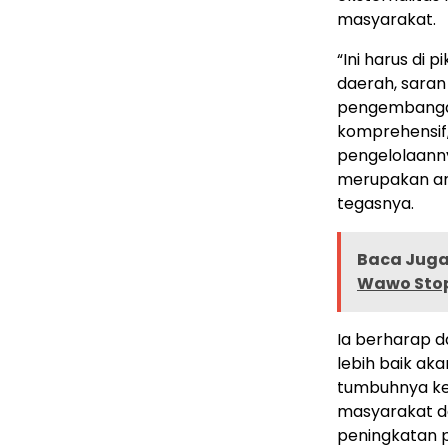
masyarakat.
“Ini harus di
daerah, saran
pengembangan
komprehensif,
pengelolaanny
merupakan am
tegasnya.
Baca Juga 
Wawo Sto
Ia berharap 
lebih baik ak
tumbuhnya keg
masyarakat 
peningkatan 