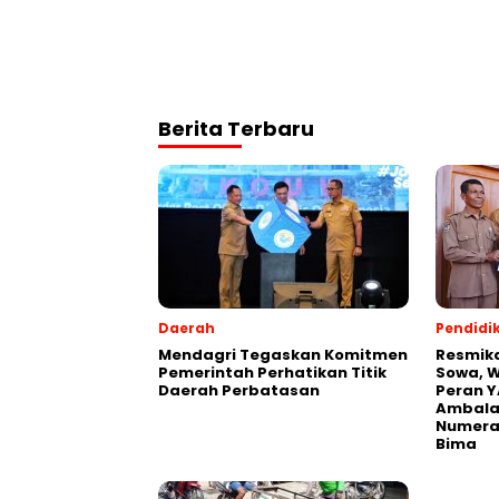
Berita Terbaru
Daerah
Pendidi
Mendagri Tegaskan Komitmen
Resmik
Pemerintah Perhatikan Titik
Sowa, W
Daerah Perbatasan
Peran Y
Ambalaw
Numeras
Bima