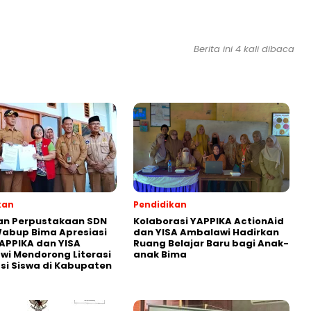
Berita ini 4 kali dibaca
kan
Pendidikan
an Perpustakaan SDN
Kolaborasi YAPPIKA ActionAid
abup Bima Apresiasi
dan YISA Ambalawi Hadirkan
APPIKA dan YISA
Ruang Belajar Baru bagi Anak-
i Mendorong Literasi
anak Bima
i Siswa di Kabupaten