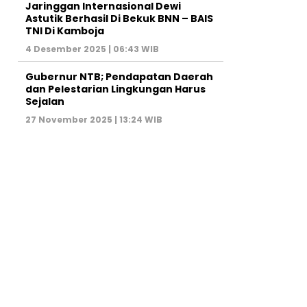
Jaringgan Internasional Dewi
Astutik Berhasil Di Bekuk BNN – BAIS
TNI Di Kamboja
4 Desember 2025 | 06:43 WIB
Gubernur NTB; Pendapatan Daerah
dan Pelestarian Lingkungan Harus
Sejalan
27 November 2025 | 13:24 WIB