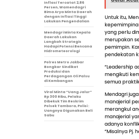
Inflasi Tercatat 2,86
Persen, Wamendagri
Bima Arya Minta Daerah
Untuk itu, Me
dengan Inflasi Tinggi
Lakukan Pengendalian
kepemimpinan
yang perlu di
Mendagri Minta Kepala
Daerah Lakukan
merupakan se
Langkah Strategis
pemimpin. Kar
Hadapi Potensi Bencana
Hidrometeorologi
pendekatan k
Polres Metro Jakbar
“Leadership a
Bongkar Sindikat
Produksi dan
mengikuti kema
Perdagangan Oli Palsu
di Kembangan
semua praktik
Viral Minta “Uang Jalur”
Mendagri jug
Rp 300 Ribu, Pelaku
manajerial p
Dibekuk Tim Reskrim
Polsek Tambora, Polisi :
merangkul ang
Uangnya Digunakan Beli
Sabu
manajerial ya
adanya konflik
“Misalnya Pj.