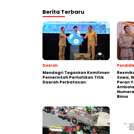
Berita Terbaru
Daerah
Pendidi
Mendagri Tegaskan Komitmen
Resmik
Pemerintah Perhatikan Titik
Sowa, W
Daerah Perbatasan
Peran Y
Ambalaw
Numeras
Bima