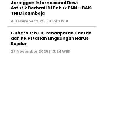
Jaringgan Internasional Dewi
Astutik Berhasil Di Bekuk BNN – BAIS
TNI Di Kamboja
4 Desember 2025 | 06:43 WIB
Gubernur NTB; Pendapatan Daerah
dan Pelestarian Lingkungan Harus
Sejalan
27 November 2025 | 13:24 WIB