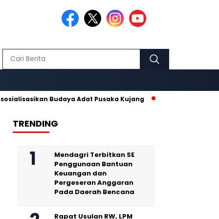
sasikan Budaya Adat Pusaka Kujang
Makmur Hidayat dan Nurh
TRENDING
Mendagri Terbitkan SE
Penggunaan Bantuan
Keuangan dan
Pergeseran Anggaran
Pada Daerah Bencana
Rapat Usulan RW, LPM