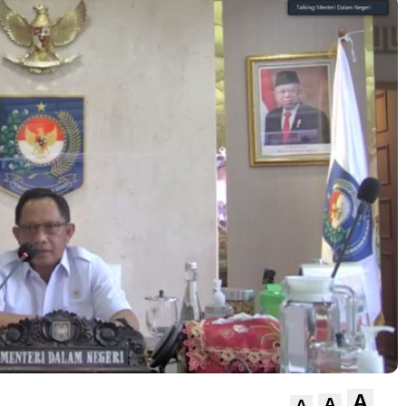
A
A
A