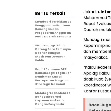
Jakarta,
Inte
Berita Terkait
Muhammad Ti
Mendagri Terbitkan SE
Rapat Evaluas
Penggunaan Bantuan
Daerah melalu
Keuangan dan
Pergeseran Anggaran
Pada Daerah Bencana
Mendagri mem
kepemimpinan
Wamendagri Bima
Dorong Para Pemimpin
dan memberi
Daerah Bangun
Ekosistem Layanan
masyarakat.
Publik
“Kalau leaders
Rapat Bersama DPR,
Apalagi kalau 
Kemendagri Tegaskan
Komitmen Kawal
tidak kuat. (
Percepatan Program
Strategis Nasional
koordinator w
Kantor Pusat
Mendagri dan Mensos
Bahas Integrasi
Layanan Puskesos
Dengan Posyandu
Baca Juga 
Gelar Aca