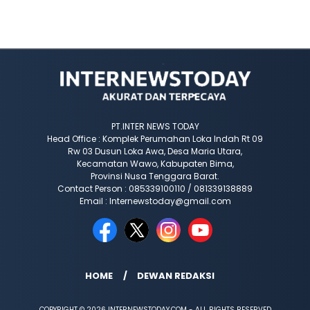
PT.INTER NEWS TODAY
Head Office : Komplek Perumahan Loka Indah Rt 09
Rw 03 Dusun Loka Awa, Desa Maria Utara,
Kecamatan Wawo, Kabupaten Bima,
Provinsi Nusa Tenggara Barat.
Contact Person : 085339100110 / 081339138889
Email : Internewstoday@gmail.com
HOME
DEWAN REDAKSI
COPYRIGHT © 2026 INTERNEWSTODAY.COM - ALL RIGHTS RESERVED