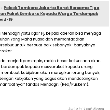
:
Polsek Tambora Jakarta Barat Bersama Tiga
ikan Paket Sembako Kepada Warga Terdampak
vid-19
i Mendagri yaitu agar Pj. kepala daerah bisa menjaga
Tuhan Yang Maha Kuasa dan memanfaatkan
sebut untuk berbuat baik sebanyak-banyaknya
rakat.
pada menjadi pemimpin, makin besar kekuasaan akan
 berdampak kepada masyarakat kepada orang
h membuat kebijakan akan merugikan orang banyak,
 dengan kebijakan yang bagus akan mendatangkan
manfaatnya,” tandas Mendagri. (Red/Puskem).
Berita ini 4 kali dibaca