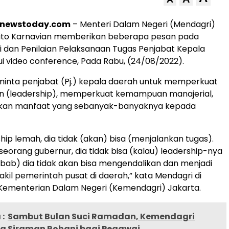
rnewstoday.com
– Menteri Dalam Negeri (Mendagri)
to Karnavian memberikan beberapa pesan pada
i dan Penilaian Pelaksanaan Tugas Penjabat Kepala
i video conference, Pada Rabu, (24/08/2022).
inta penjabat (Pj.) kepala daerah untuk memperkuat
 (leadership), memperkuat kemampuan manajerial,
kan manfaat yang sebanyak-banyaknya kepada
hip lemah, dia tidak (akan) bisa (menjalankan tugas).
seorang gubernur, dia tidak bisa (kalau) leadership-nya
Sebab) dia tidak akan bisa mengendalikan dan menjadi
akil pemerintah pusat di daerah,” kata Mendagri di
 Kementerian Dalam Negeri (Kemendagri) Jakarta.
:
Sambut Bulan Suci Ramadan, Kemendagri
ra Siraman Rohani bagi Pegawai