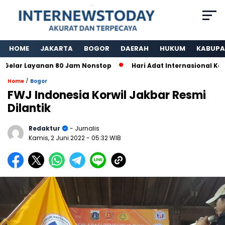
HOME
JAKARTA
BOGOR
DAERAH
HUKUM
KABUPA
ar Layanan 80 Jam Nonstop
Hari Adat Internasional Ke 39
/
Home
Bogor
FWJ Indonesia Korwil Jakbar Resmi
Dilantik
Redaktur
- Jurnalis
Kamis, 2 Juni 2022
- 05:32 WIB