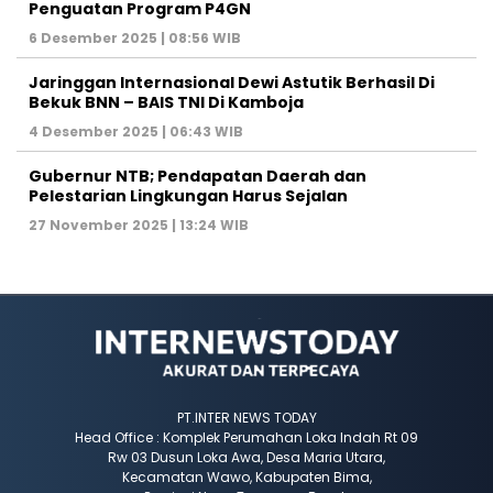
Penguatan Program P4GN
6 Desember 2025 | 08:56 WIB
Jaringgan Internasional Dewi Astutik Berhasil Di
Bekuk BNN – BAIS TNI Di Kamboja
4 Desember 2025 | 06:43 WIB
Gubernur NTB; Pendapatan Daerah dan
Pelestarian Lingkungan Harus Sejalan
27 November 2025 | 13:24 WIB
PT.INTER NEWS TODAY
Head Office : Komplek Perumahan Loka Indah Rt 09
Rw 03 Dusun Loka Awa, Desa Maria Utara,
Kecamatan Wawo, Kabupaten Bima,