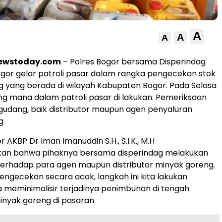
A
A
A
newstoday.com
– Polres Bogor bersama Disperindag
or gelar patroli pasar dalam rangka pengecekan stok
 yang berada di wilayah Kabupaten Bogor. Pada Selasa
ng mana dalam patroli pasar di lakukan. Pemeriksaan
udang, baik distributor maupun agen penyaluran
g
 AKBP Dr Iman Imanuddin S.H., S.I.K., M.H
n bahwa pihaknya bersama disperindag melakukan
erhadap para agen maupun distributor minyak goreng.
pengecekan secara acak, langkah ini kita lakukan
 meminimalisir terjadinya penimbunan di tengah
nyak goreng di pasaran.