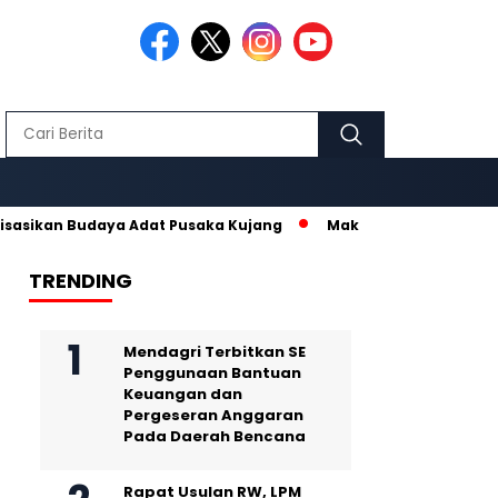
 Budaya Adat Pusaka Kujang
Makmur Hidayat dan Nurhanisda, 
TRENDING
Mendagri Terbitkan SE
Penggunaan Bantuan
Keuangan dan
Pergeseran Anggaran
Pada Daerah Bencana
Rapat Usulan RW, LPM