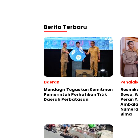
Berita Terbaru
Daerah
Pendidi
Mendagri Tegaskan Komitmen
Resmik
Pemerintah Perhatikan Titik
Sowa, W
Daerah Perbatasan
Peran Y
Ambalaw
Numeras
Bima