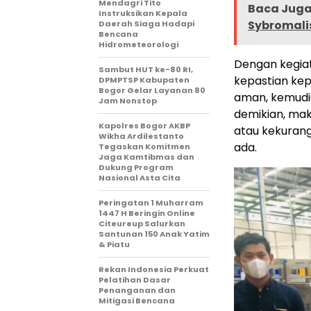
Mendagri Tito
Baca Juga 
Instruksikan Kepala
Sybromalis
Daerah Siaga Hadapi
Bencana
Hidrometeorologi
Dengan kegia
Sambut HUT ke-80 RI,
kepastian ke
DPMPTSP Kabupaten
Bogor Gelar Layanan 80
aman, kemudia
Jam Nonstop
demikian, mak
Kapolres Bogor AKBP
atau kekuran
Wikha Ardilestanto
ada.
Tegaskan Komitmen
Jaga Kamtibmas dan
Dukung Program
Nasional Asta Cita
Peringatan 1 Muharram
1447 H Beringin Online
Citeureup Salurkan
Santunan 150 Anak Yatim
& Piatu
Rekan Indonesia Perkuat
Pelatihan Dasar
Penanganan dan
Mitigasi Bencana