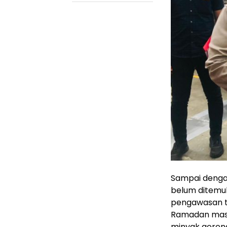
Sampai dengan
belum ditemu
pengawasan te
Ramadan masy
minyak goren