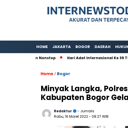
HOME
JAKARTA
BOGOR
DAERAH
HUKU
an 80 Jam Nonstop
Hari Adat Internasional Ke 39 Tahun, P
Home
Bogor
/
Minyak Langka, Polre
Kabupaten Bogor Gelar
Redaktur
- Jurnalis
Rabu, 16 Maret 2022
- 08:27 WIB