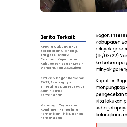
Bogor,
Inter
Berita Terkait
Kabupaten Bog
Kepala Cabang BPJS
minyak goreng
Kesehatan Cibinong,
(15/03/22) Ya
Target UHC 98%
Cakupan Kepertaan
ke beberapa g
Kabupaten Bogor Masih
Memerlukan 2.525 Jiwa
minyak goren
BPN Kab. Bogor Bersama
Kapolres Bogor
PWRI, Pentingnya
Sinergitas Dan Prosedur
mengungkapka
Administrasi
pengecekan t
Pertanahan
Kita lakukan 
Mendagri Tegaskan
sebagai upaya
Komitmen Pemerintah
Perhatikan Titik Daerah
kelangkaan mi
Perbatasan