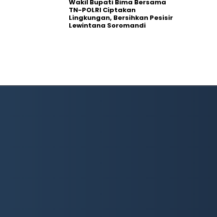
Wakil Bupati Bima Bersama
TN-POLRI Ciptakan
Lingkungan, Bersihkan Pesisir
Lewintana Soromandi