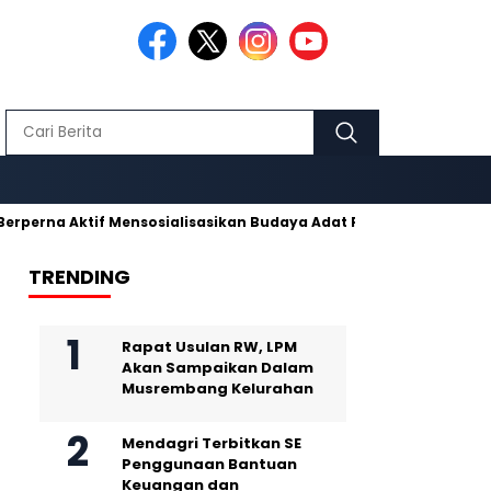
a Aktif Mensosialisasikan Budaya Adat Pusaka Kujang
Makmu
TRENDING
Rapat Usulan RW, LPM
Akan Sampaikan Dalam
Musrembang Kelurahan
Mendagri Terbitkan SE
Penggunaan Bantuan
Keuangan dan