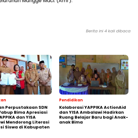
elurahan Mangge Maci. (Amr).
Berita ini 4 kali dibaca
kan
Pendidikan
an Perpustakaan SDN
Kolaborasi YAPPIKA ActionAid
abup Bima Apresiasi
dan YISA Ambalawi Hadirkan
APPIKA dan YISA
Ruang Belajar Baru bagi Anak-
i Mendorong Literasi
anak Bima
i Siswa di Kabupaten