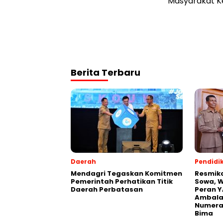
Masyarakat K
Berita Terbaru
Daerah
Pendidi
Mendagri Tegaskan Komitmen
Resmik
Pemerintah Perhatikan Titik
Sowa, W
Daerah Perbatasan
Peran Y
Ambalaw
Numeras
Bima