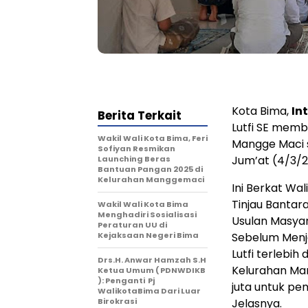
Kota Bima,
In
Berita Terkait
Lutfi SE memb
Wakil Wali Kota Bima, Feri
Mangge Maci 
Sofiyan Resmikan
Jum’at (4/3/2
Launching Beras
Bantuan Pangan 2025 di
Kelurahan Manggemaci
Ini Berkat Wa
Tinjau Banta
Wakil Wali Kota Bima
Menghadiri Sosialisasi
Usulan Masya
Peraturan UU di
Kejaksaan Negeri Bima
Sebelum Menj
Lutfi terlebi
Drs.H. Anwar Hamzah S.H
Kelurahan Man
Ketua Umum ( PDNWDIKB
): Penganti Pj
juta untuk p
WalikotaBima Dari Luar
Birokrasi
Jelasnya.