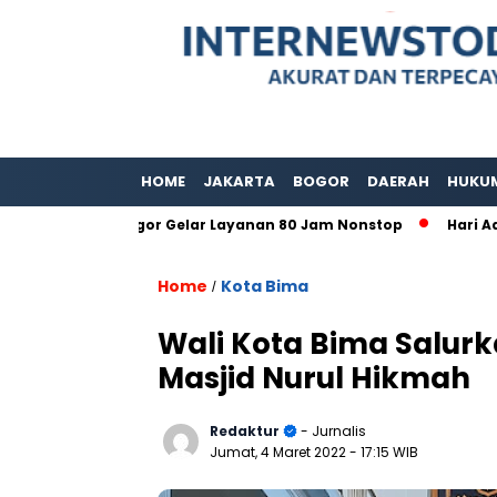
HOME
JAKARTA
BOGOR
DAERAH
HUKU
bupaten Bogor Gelar Layanan 80 Jam Nonstop
Hari Adat Int
Home
Kota Bima
/
Wali Kota Bima Salu
Masjid Nurul Hikmah
Redaktur
- Jurnalis
Jumat, 4 Maret 2022
- 17:15 WIB