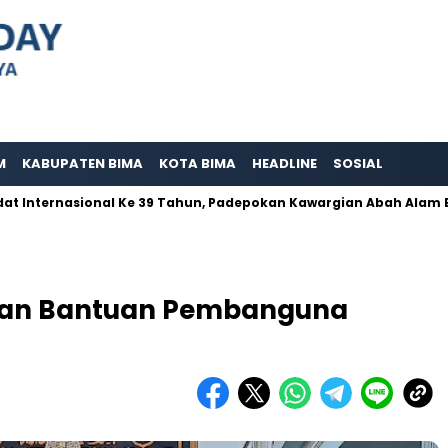
M
KABUPATEN BIMA
KOTA BIMA
HEADLINE
SOSIAL
ernasional Ke 39 Tahun, Padepokan Kawargian Abah Alam Berpern
rkan Bantuan Pembanguna