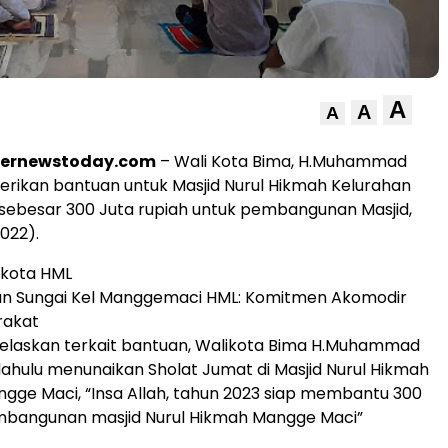
A
A
A
ternewstoday.com
– Wali Kota Bima, H.Muhammad
erikan bantuan untuk Masjid Nurul Hikmah Kelurahan
sebesar 300 Juta rupiah untuk pembangunan Masjid,
022).
likota HML
ran Sungai Kel Manggemaci HML: Komitmen Akomodir
rakat
elaskan terkait bantuan, Walikota Bima H.Muhammad
h dahulu menunaikan Sholat Jumat di Masjid Nurul Hikmah
gge Maci, “Insa Allah, tahun 2023 siap membantu 300
embangunan masjid Nurul Hikmah Mangge Maci”