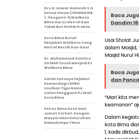
Drs.H. Anwar Hamzah S.H
Ketua Umum ( PDNWDIKB
Baca Juga 
) : Penganti Pj Walikota
Dandim 16
Bima Harus Netral Dan
Tidak ikut Politik Praktis
Kota Bima Butuh
Usai Sholat J
Penjabat Walikota Yang
dalam Masjid,
Netral Bersih Dan Gaul
Masjid Nurul 
Dr. Muhammad Sumitro
SH MAP Cocok Menjadi PJ
Walikota Bima
Baca Juga 
Salah Satunya Pejabat
dan Panca
Kemendagri DPRD
Usulkan Tiga Nama
Calon Pengganti PJ Wali
“Mari kita me
Kota Bima
keamanan” aj
Polres Bima Kota Giat
Jumat Curhat, Dengan
Dalam kegiata
Masyarakat Kelurahan
Rabadompu Timur
kota Bima dia
1, kadis dikbu