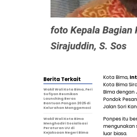
Kota Bima,
In
Berita Terkait
Kota Bima Sir
Wakil Wali Kota Bima, Feri
Bima dengan 
Sofiyan Resmikan
Pondok Pesant
Launching Beras
Bantuan Pangan 2025 di
Jalan Sori Ka
Kelurahan Manggemaci
Ponpes itu b
Wakil Wali Kota Bima
Menghadiri Sosialisasi
mengunakan 
Peraturan UU di
Kejaksaan Negeri Bima
luar biasa.