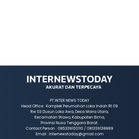
PT.INTER NEWS TODAY
Head Office : Komplek Perumahan Loka Indah Rt 09
Rw 03 Dusun Loka Awa, Desa Maria Utara,
Kecamatan Wawo, Kabupaten Bima,
Provinsi Nusa Tenggara Barat.
Contact Person : 085339100110 / 081339138889
Email : Internewstoday@gmail.com