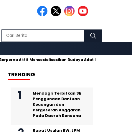
 Aktif Mensosialisasikan Budaya Adat Pusaka Kujang
Makmur
TRENDING
Mendagri Terbitkan SE
Penggunaan Bantuan
Keuangan dan
Pergeseran Anggaran
Pada Daerah Bencana
Rapat Usulan RW, LPM