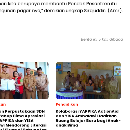
an kita berupaya membantu Pondok Pesantren itu
unan pagar nya,” demikian ungkap Sirajuddin. (Amr).
Berita ini 5 kali dibaca
kan
Pendidikan
an Perpustakaan SDN
Kolaborasi YAPPIKA ActionAid
abup Bima Apresiasi
dan YISA Ambalawi Hadirkan
APPIKA dan YISA
Ruang Belajar Baru bagi Anak-
i Mendorong Literasi
anak Bima
i Siswa di Kabupaten