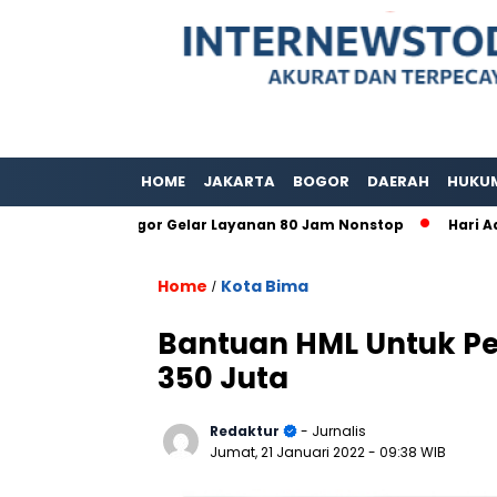
HOME
JAKARTA
BOGOR
DAERAH
HUKU
upaten Bogor Gelar Layanan 80 Jam Nonstop
Hari Adat Inte
Home
Kota Bima
/
Bantuan HML Untuk P
350 Juta
Redaktur
- Jurnalis
Jumat, 21 Januari 2022
- 09:38 WIB