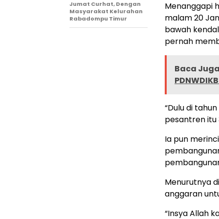
Jumat Curhat, Dengan
Menanggapi ha
Masyarakat Kelurahan
malam 20 Jan
Rabadompu Timur
bawah kendali
pernah membe
Baca Juga 
PDNWDIKB )
“Dulu di tahu
pesantren itu 
Ia pun merinc
pembangunan 
pembangunan 
Menurutnya di
anggaran unt
“Insya Allah ka