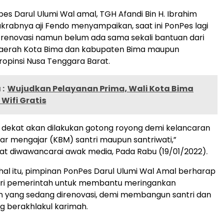
es Darul Ulumi Wal amal, TGH Afandi Bin H. Ibrahim
krabnya aji Fendo menyampaikan, saat ini PonPes lagi
renovasi namun belum ada sama sekali bantuan dari
aerah Kota Bima dan kabupaten Bima maupun
opinsi Nusa Tenggara Barat.
:
Wujudkan Pelayanan Prima, Wali Kota Bima
Wifi Gratis
 dekat akan dilakukan gotong royong demi kelancaran
jar mengajar (KBM) santri maupun santriwati,”
t diwawancarai awak media, Pada Rabu (19/01/2022).
 hal itu, pimpinan PonPes Darul Ulumi Wal Amal berharap
 dari pemerintah untuk membantu meringankan
yang sedang direnovasi, demi membangun santri dan
ng berakhlakul karimah.