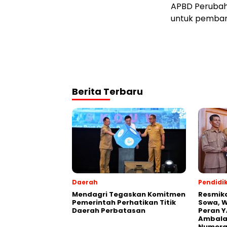
APBD Perubah
untuk pembang
Berita Terbaru
Daerah
Pendidi
Mendagri Tegaskan Komitmen
Resmik
Pemerintah Perhatikan Titik
Sowa, W
Daerah Perbatasan
Peran Y
Ambalaw
Numeras