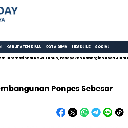
M
KABUPATEN BIMA
KOTA BIMA
HEADLINE
SOSIAL
rnasional Ke 39 Tahun, Padepokan Kawargian Abah Alam Berperna
embangunan Ponpes Sebesar