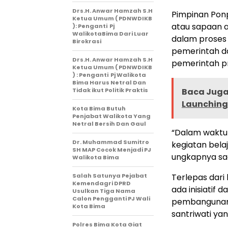
Drs.H. Anwar Hamzah S.H
Pimpinan Ponp
Ketua Umum ( PDNWDIKB
atau sapaan a
): Penganti Pj
WalikotaBima Dari Luar
dalam proses 
Birokrasi
pemerintah d
Drs.H. Anwar Hamzah S.H
pemerintah pr
Ketua Umum ( PDNWDIKB
) : Penganti Pj Walikota
Bima Harus Netral Dan
Tidak ikut Politik Praktis
Baca Juga 
Launching 
Kota Bima Butuh
Penjabat Walikota Yang
Netral Bersih Dan Gaul
“Dalam waktu
Dr. Muhammad Sumitro
kegiatan bela
SH MAP Cocok Menjadi PJ
ungkapnya saa
Walikota Bima
Salah Satunya Pejabat
Terlepas dari
Kemendagri DPRD
ada inisiatif
Usulkan Tiga Nama
Calon Pengganti PJ Wali
pembangunan 
Kota Bima
santriwati ya
Polres Bima Kota Giat