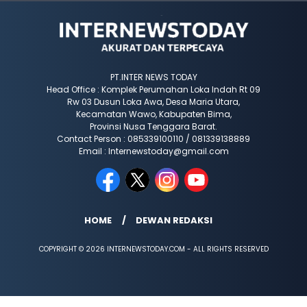
PT.INTER NEWS TODAY
Head Office : Komplek Perumahan Loka Indah Rt 09
Rw 03 Dusun Loka Awa, Desa Maria Utara,
Kecamatan Wawo, Kabupaten Bima,
Provinsi Nusa Tenggara Barat.
Contact Person : 085339100110 / 081339138889
Email : Internewstoday@gmail.com
HOME
DEWAN REDAKSI
COPYRIGHT © 2026 INTERNEWSTODAY.COM - ALL RIGHTS RESERVED