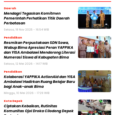
Daerah
Mendagri Tegaskan Komitmen
Pemerintah Perhatikan Titik Daerah
Perbatasan
Selasa, 18 Nov 2025 - 16:54 WIB
Pendidikan
Resmikan Perpustakaan SDN Sowa,
Wabup Bima Apresiasi Peran YAPPIKA
dan YISA Ambalawi Mendorong Literasi
Numerasi Siswa di Kabupaten Bima
Selasa, 12 Mei 2026 - 14:17 WIB
Pendidikan
Kolaborasi YAPPIKA ActionAid dan YISA
Ambalawi Hadirkan Ruang Belajar Baru
bagi Anak-anak Bima
Minggu, 10 Mei 2026 - 17:29 WIB
Kota Depok
Ciptakan Kebaikan, Rutinitas
Komunitas Ojol Droka Cilodong Depok