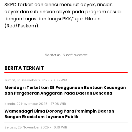
SKPD terkait dan dirinci menurut obyek, rincian
obyek dan sub rincian obyek pada program sesuai
dengan tugas dan fungsi PKK,” ujar Hilman.
(Red/Puskem).
Berita ini 6 kali dibaca
BERITA TERKAIT
Jumat, 12 Desember 2025 - 20:05 WIB
Mendagri Terbitkan SE Penggunaan Bantuan Keuangan
dan Pergeseran Anggaran Pada Daerah Bencana
Kamis, 27 November 2025 - 17:08 WIB
Wamendagri Bima Dorong Para Pemimpin Daerah
Bangun Ekosistem Layanan Publik
Selasa, 25 November 2025 - 16:16 WIB