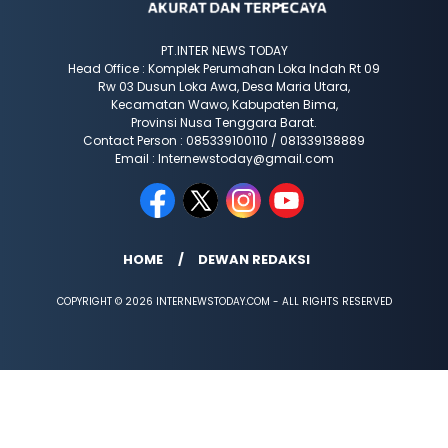
PT.INTER NEWS TODAY
Head Office : Komplek Perumahan Loka Indah Rt 09
Rw 03 Dusun Loka Awa, Desa Maria Utara,
Kecamatan Wawo, Kabupaten Bima,
Provinsi Nusa Tenggara Barat.
Contact Person : 085339100110 / 081339138889
Email : Internewstoday@gmail.com
HOME
DEWAN REDAKSI
COPYRIGHT © 2026 INTERNEWSTODAY.COM - ALL RIGHTS RESERVED