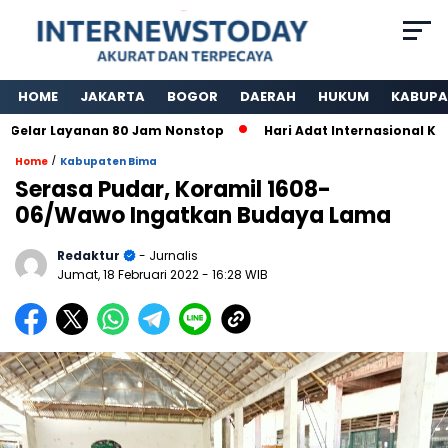
HOME
JAKARTA
BOGOR
DAERAH
HUKUM
KABUPA
r Layanan 80 Jam Nonstop
Hari Adat Internasional Ke 39 T
/
Home
Kabupaten Bima
Serasa Pudar, Koramil 1608-
06/Wawo Ingatkan Budaya Lama
Redaktur
- Jurnalis
Jumat, 18 Februari 2022
- 16:28 WIB