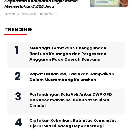
Kepertaan Kabupaten Bogor Masih
Memerlukan 2.525 Jiwa
Jumat, 12 Des 2025 - 16:30 WIB
TRENDING
Mendagri Terbitkan SE Penggunaan
Bantuan Keuangan dan Pergeseran
Anggaran Pada Daerah Bencana
Rapat Usulan RW, LPM Akan Sampaikan
Dalam Musrembang Kelurahan
Pertandingan Bola Voli Antar DWP OPD
dan Kecamatan Se-Kabupaten Bima
Dimulai
Ciptakan Kebaikan, Rutinitas Komunitas
Ojol Droka Cilodong Depok Berbagi