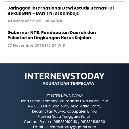
Jaringgan Internasional Dewi Astutik Berhasil Di
Bekuk BNN – BAIS TNI Di Kamboja
4 Desember 2025 | 06:43 WIB
Gubernur NTB; Pendapatan Daerah dan
Pelestarian Lingkungan Harus Sejalan
27 November 2025 | 13:24 WIB
PT.INTER NEWS TODAY
Head Office : Komplek Perumahan Loka Indah Rt 09
Rw 03 Dusun Loka Awa, Desa Maria Utara,
Kecamatan Wawo, Kabupaten Bima,
Provinsi Nusa Tenggara Barat.
Contact Person : 085339100110 / 081339138889
Email : Internewstoday@gmail.com