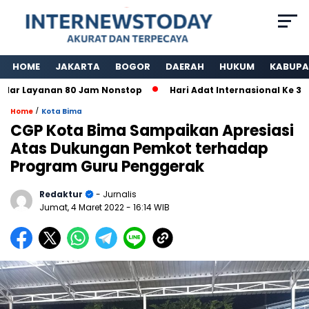
HOME
JAKARTA
BOGOR
DAERAH
HUKUM
KABUPA
r Layanan 80 Jam Nonstop
Hari Adat Internasional Ke 39 T
/
Home
Kota Bima
CGP Kota Bima Sampaikan Apresiasi
Atas Dukungan Pemkot terhadap
Program Guru Penggerak
Redaktur
- Jurnalis
Jumat, 4 Maret 2022
- 16:14 WIB