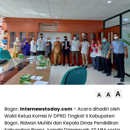
A
A
A
Bogor,
Internewstoday.com
– Acara dihadiri oleh
Wakil Ketua Komisi IV DPRD Tingkat II Kabupaten
Bogor, Ridwan Muhibi dan Kepala Dinas Pendidikan
Kabupaten Bogor Juanda Dimansyah. SE.MM, serta