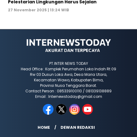
Pelestarian Lingkungan Harus Sejalan
27 November 2025 | 13:24 WIB
PT.INTER NEWS TODAY
Head Office : Komplek Perumahan Loka Indah Rt 09
Rw 03 Dusun Loka Awa, Desa Maria Utara,
Kecamatan Wawo, Kabupaten Bima,
Provinsi Nusa Tenggara Barat.
Contact Person : 085339100110 / 081339138889
Email : Internewstoday@gmail.com
HOME
DEWAN REDAKSI