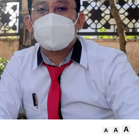
A
A
A