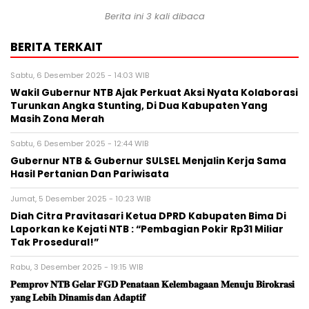
Berita ini 3 kali dibaca
BERITA TERKAIT
Sabtu, 6 Desember 2025 - 14:03 WIB
Wakil Gubernur NTB Ajak Perkuat Aksi Nyata Kolaborasi
Turunkan Angka Stunting, Di Dua Kabupaten Yang
Masih Zona Merah
Sabtu, 6 Desember 2025 - 12:44 WIB
Gubernur NTB & Gubernur SULSEL Menjalin Kerja Sama
Hasil Pertanian Dan Pariwisata
Jumat, 5 Desember 2025 - 10:23 WIB
Diah Citra Pravitasari Ketua DPRD Kabupaten Bima Di
Laporkan ke Kejati NTB : “Pembagian Pokir Rp31 Miliar
Tak Prosedural!”
Rabu, 3 Desember 2025 - 19:15 WIB
𝐏𝐞𝐦𝐩𝐫𝐨𝐯 𝐍𝐓𝐁 𝐆𝐞𝐥𝐚𝐫 𝐅𝐆𝐃 𝐏𝐞𝐧𝐚𝐭𝐚𝐚𝐧 𝐊𝐞𝐥𝐞𝐦𝐛𝐚𝐠𝐚𝐚𝐧 𝐌𝐞𝐧𝐮𝐣𝐮 𝐁𝐢𝐫𝐨𝐤𝐫𝐚𝐬𝐢
𝐲𝐚𝐧𝐠 𝐋𝐞𝐛𝐢𝐡 𝐃𝐢𝐧𝐚𝐦𝐢𝐬 𝐝𝐚𝐧 𝐀𝐝𝐚𝐩𝐭𝐢𝐟