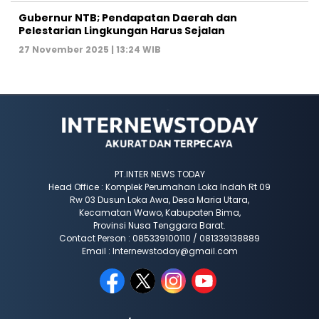
Gubernur NTB; Pendapatan Daerah dan
Pelestarian Lingkungan Harus Sejalan
27 November 2025 | 13:24 WIB
PT.INTER NEWS TODAY
Head Office : Komplek Perumahan Loka Indah Rt 09
Rw 03 Dusun Loka Awa, Desa Maria Utara,
Kecamatan Wawo, Kabupaten Bima,
Provinsi Nusa Tenggara Barat.
Contact Person : 085339100110 / 081339138889
Email : Internewstoday@gmail.com