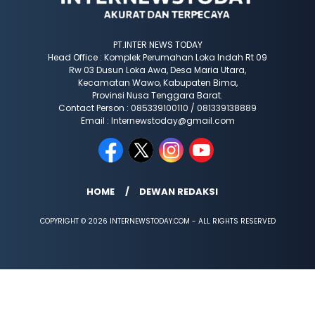
PT.INTER NEWS TODAY
Head Office : Komplek Perumahan Loka Indah Rt 09
Rw 03 Dusun Loka Awa, Desa Maria Utara,
Kecamatan Wawo, Kabupaten Bima,
Provinsi Nusa Tenggara Barat.
Contact Person : 085339100110 / 081339138889
Email : Internewstoday@gmail.com
HOME
DEWAN REDAKSI
COPYRIGHT © 2026 INTERNEWSTODAY.COM - ALL RIGHTS RESERVED