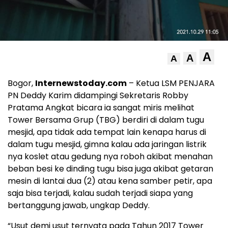
A
A
A
Bogor,
Internewstoday.com
– Ketua LSM PENJARA
PN Deddy Karim didampingi Sekretaris Robby
Pratama Angkat bicara ia sangat miris melihat
Tower Bersama Grup (TBG) berdiri di dalam tugu
mesjid, apa tidak ada tempat lain kenapa harus di
dalam tugu mesjid, gimna kalau ada jaringan listrik
nya koslet atau gedung nya roboh akibat menahan
beban besi ke dinding tugu bisa juga akibat getaran
mesin di lantai dua (2) atau kena samber petir, apa
saja bisa terjadi, kalau sudah terjadi siapa yang
bertanggung jawab, ungkap Deddy.
“Usut demi usut ternyata pada Tahun 2017 Tower