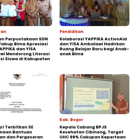
kan
Pendidikan
an Perpustakaan SDN
Kolaborasi YAPPIKA ActionAid
abup Bima Apresiasi
dan YISA Ambalawi Hadirkan
APPIKA dan YISA
Ruang Belajar Baru bagi Anak-
i Mendorong Literasi
anak Bima
i Siswa di Kabupaten
Kab. Bogor
i Terbitkan SE
Kepala Cabang BPJS
naan Bantuan
Kesehatan Cibinong, Target
an dan Pergeseran
UHC 98% Cakupan Kepertaan