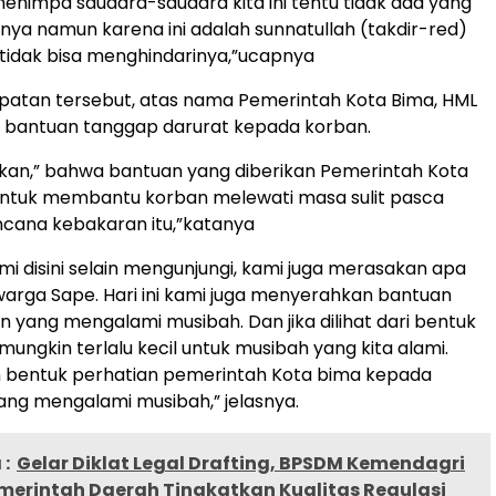
nimpa saudara-saudara kita ini tentu tidak ada yang
ya namun karena ini adalah sunnatullah (takdir-red)
tidak bisa menghindarinya,”ucapnya
atan tersebut, atas nama Pemerintah Kota Bima, HML
bantuan tanggap darurat kepada korban.
an,” bahwa bantuan yang diberikan Pemerintah Kota
untuk membantu korban melewati masa sulit pasca
ncana kebakaran itu,”katanya
mi disini selain mengunjungi, kami juga merasakan apa
warga Sape. Hari ini kami juga menyerahkan bantuan
 yang mengalami musibah. Dan jika dilihat dari bentuk
 mungkin terlalu kecil untuk musibah yang kita alami.
ah bentuk perhatian pemerintah Kota bima kepada
ng mengalami musibah,” jelasnya.
:
Gelar Diklat Legal Drafting, BPSDM Kemendagri
merintah Daerah Tingkatkan Kualitas Regulasi