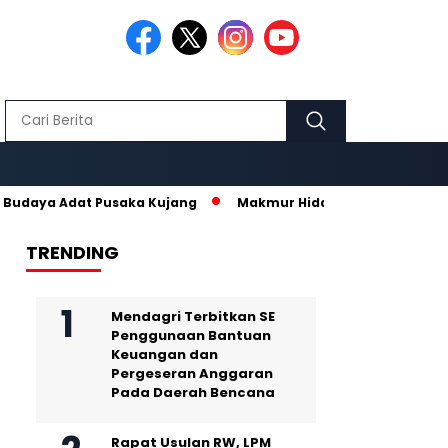
a Adat Pusaka Kujang
Makmur Hidayat dan Nurhanisda, Pasang
TRENDING
Mendagri Terbitkan SE
Penggunaan Bantuan
Keuangan dan
Pergeseran Anggaran
Pada Daerah Bencana
Rapat Usulan RW, LPM