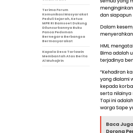
semua yang me
menginginkann
Terima Forum
dan siapapun 
Komunikasi Masyarakat
Peduli Sejarah, Ketua
MPR RI Bamsoet Dukung
Dalam kesemp
Diluncurkannya Buku
Panca Pedoman
menyerahkan 
Bernegara Berbangsa
Bermasyarakat
HML mengatak
Kapala Desa Tarlawin
Bima adalah 
Membantah Atas Berita
terjadinya be
Al Muhajirin
“Kehadiran ka
yang dialami 
kepada korban
serta nilainya
Tapi ini adal
warga Sape ya
Baca Juga 
Dorong Pe