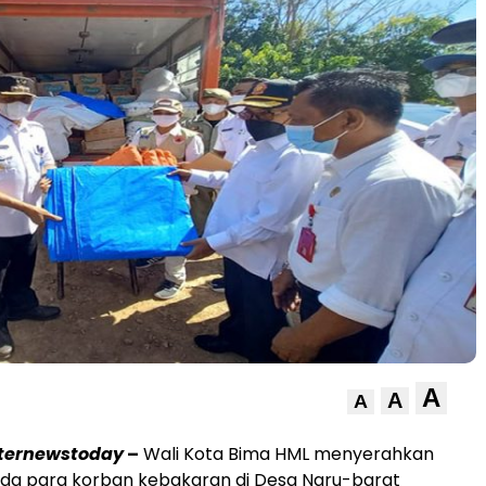
A
A
A
nternewstoday
–
Wali Kota Bima HML menyerahkan
da para korban kebakaran di Desa Naru-barat