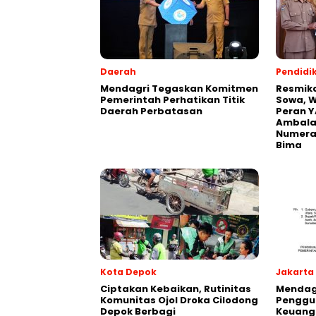
Daerah
Pendidi
Mendagri Tegaskan Komitmen
Resmik
Pemerintah Perhatikan Titik
Sowa, W
Daerah Perbatasan
Peran Y
Ambalaw
Numeras
Bima
Kota Depok
Jakarta
Ciptakan Kebaikan, Rutinitas
Mendagr
Komunitas Ojol Droka Cilodong
Penggu
Depok Berbagi
Keuang