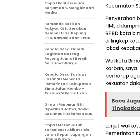
Empat Politisi Keluar
Kecamatan Sap
Berjamaah, Menghindari
Media
Penyerahan ba
Komando Barisan
HML didampingi
Rakyat KSB, Gerakan
BPBD kota bim
Demonstrasi Kepung
KTC, Bawaslu dan KPUD
di lingkup ko
lokasi kebaka
Kepala Desa Riamau
Kegiatan Gotong
Royong Jum’at Bersih
Walikota Bim
Bersama Warga
korban, saya p
Kepala Desa Tarlawi
berharap agar
Jafar SH Meminta
kekuatan dal
Pemerintah Kabupaten
Bima Jalan Kombo –
Tarlawi Di Perhatikan
Baca Juga 
Giliran Pimpinan BNI
Tingkatkan
Diperiksa Jaksa, Bawa
Setumpuk Dokumen KUR
Lanjut waliko
Empat Motor Jatuh
Terpeleset Akibat Licin
Pemerintah Ko
Jalan Depan Lapangan
Umum Wawo