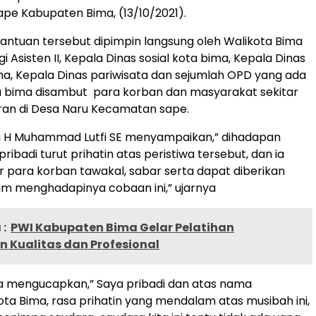
e Kabupaten Bima, (13/10/2021).
ntuan tersebut dipimpin langsung oleh Walikota Bima
 Asisten II, Kepala Dinas sosial kota bima, Kepala Dinas
a, Kepala Dinas pariwisata dan sejumlah OPD yang ada
ta bima disambut para korban dan masyarakat sekitar
ran di Desa Naru Kecamatan sape.
a H Muhammad Lutfi SE menyampaikan,” dihadapan
ribadi turut prihatin atas peristiwa tersebut, dan ia
 para korban tawakal, sabar serta dapat diberikan
am menghadapinya cobaan ini,” ujarnya
:
PWI Kabupaten Bima Gelar Pelatihan
 Kualitas dan Profesional
ta mengucapkan,” Saya pribadi dan atas nama
ta Bima, rasa prihatin yang mendalam atas musibah ini,