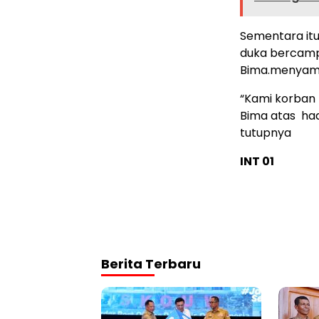
Sementara it
duka bercamp
Bima.menyamp
“Kami korban
Bima atas had
tutupnya
INT 01
Berita Terbaru