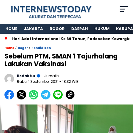
HOME
JAKARTA
BOGOR
DAERAH
HUKUM
KABUPA
ari Adat Internasional Ke 39 Tahun, Padepokan Kawargian Abah 
/
/
Home
Bogor
Pendidikan
Sebelum PTM, SMAN 1 Tajurhalang
Lakukan Vaksinasi
Redaktur
- Jurnalis
Rabu, 1 September 2021
- 18:32 WIB