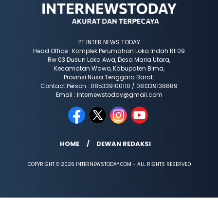
PT.INTER NEWS TODAY
Head Office : Komplek Perumahan Loka Indah Rt 09
Rw 03 Dusun Loka Awa, Desa Maria Utara,
Kecamatan Wawo, Kabupaten Bima,
Provinsi Nusa Tenggara Barat.
Contact Person : 085339100110 / 081339138889
Email : Internewstoday@gmail.com
HOME
DEWAN REDAKSI
COPYRIGHT © 2026 INTERNEWSTODAY.COM - ALL RIGHTS RESERVED