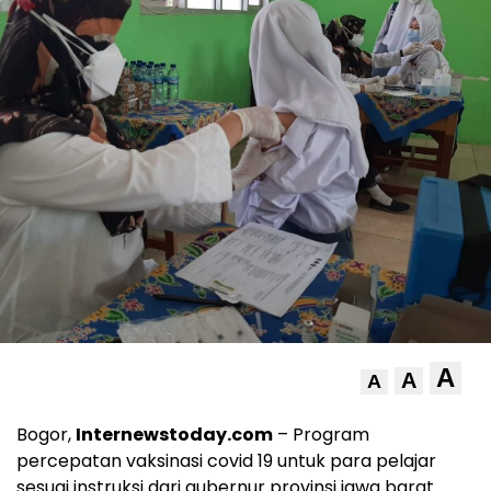
A
A
A
Bogor,
Internewstoday.com
– Program
percepatan vaksinasi covid 19 untuk para pelajar
sesuai instruksi dari gubernur provinsi jawa barat