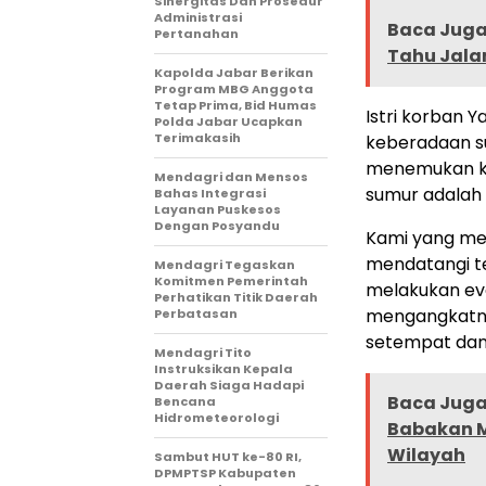
Sinergitas Dan Prosedur
Administrasi
Baca Juga 
Pertanahan
Tahu Jala
Kapolda Jabar Berikan
Program MBG Anggota
Tetap Prima, Bid Humas
Istri korban
Polda Jabar Ucapkan
Terimakasih
keberadaan su
menemukan ke
Mendagri dan Mensos
sumur adalah
Bahas Integrasi
Layanan Puskesos
Dengan Posyandu
Kami yang men
mendatangi t
Mendagri Tegaskan
Komitmen Pemerintah
melakukan eva
Perhatikan Titik Daerah
mengangkatn
Perbatasan
setempat dan 
Mendagri Tito
Instruksikan Kepala
Daerah Siaga Hadapi
Baca Juga 
Bencana
Hidrometeorologi
Babakan M
Wilayah
Sambut HUT ke-80 RI,
DPMPTSP Kabupaten