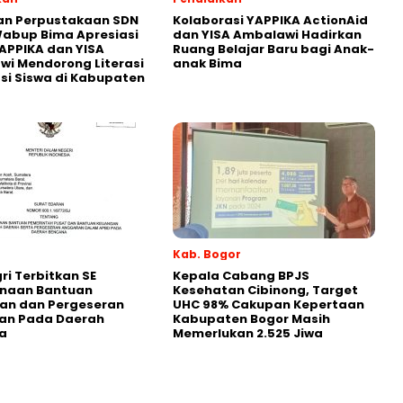
an Perpustakaan SDN
Kolaborasi YAPPIKA ActionAid
abup Bima Apresiasi
dan YISA Ambalawi Hadirkan
APPIKA dan YISA
Ruang Belajar Baru bagi Anak-
i Mendorong Literasi
anak Bima
i Siswa di Kabupaten
Kab. Bogor
i Terbitkan SE
Kepala Cabang BPJS
naan Bantuan
Kesehatan Cibinong, Target
an dan Pergeseran
UHC 98% Cakupan Kepertaan
an Pada Daerah
Kabupaten Bogor Masih
a
Memerlukan 2.525 Jiwa