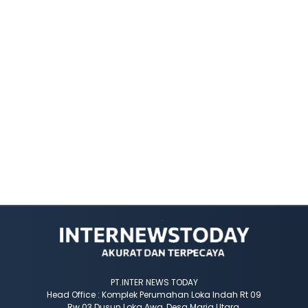
PT.INTER NEWS TODAY
Head Office : Komplek Perumahan Loka Indah Rt 09
Rw 03 Dusun Loka Awa, Desa Maria Utara,