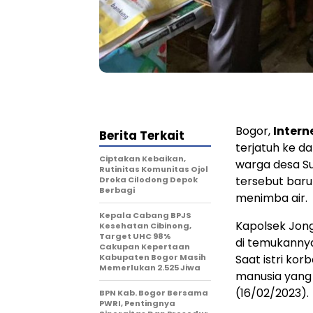
Bogor,
Inter
Berita Terkait
terjatuh ke d
Ciptakan Kebaikan,
warga desa S
Rutinitas Komunitas Ojol
tersebut baru
Droka Cilodong Depok
Berbagi
menimba air.
Kepala Cabang BPJS
Kapolsek Jon
Kesehatan Cibinong,
Target UHC 98%
di temukannya
Cakupan Kepertaan
Kabupaten Bogor Masih
Saat istri ko
Memerlukan 2.525 Jiwa
manusia yang
(16/02/2023).
BPN Kab. Bogor Bersama
PWRI, Pentingnya