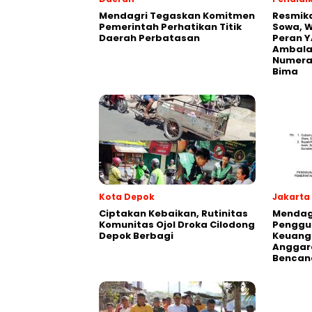
Mendagri Tegaskan Komitmen
Resmik
Pemerintah Perhatikan Titik
Sowa, W
Daerah Perbatasan
Peran Y
Ambalaw
Numeras
Bima
Kota Depok
Jakarta
Ciptakan Kebaikan, Rutinitas
Mendagr
Komunitas Ojol Droka Cilodong
Penggu
Depok Berbagi
Keuang
Anggar
Bencan