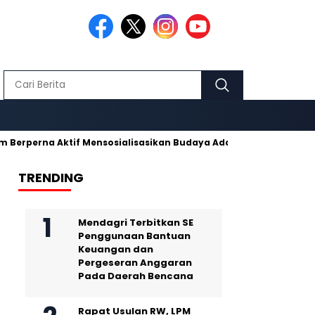
rna Aktif Mensosialisasikan Budaya Adat Pusaka Kujang
Mak
TRENDING
Mendagri Terbitkan SE
Penggunaan Bantuan
Keuangan dan
Pergeseran Anggaran
Pada Daerah Bencana
Rapat Usulan RW, LPM