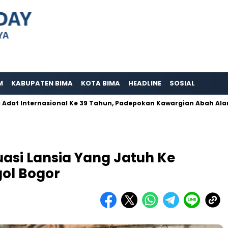
M
KABUPATEN BIMA
KOTA BIMA
HEADLINE
SOSIAL
nternasional Ke 39 Tahun, Padepokan Kawargian Abah Alam Berpe
uasi Lansia Yang Jatuh Ke
ol Bogor