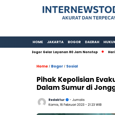
HOME
JAKARTA
BOGOR
DAERAH
HUKU
abupaten Bogor Gelar Layanan 80 Jam Nonstop
Hari Adat I
Home
Bogor
Sosial
/
/
Pihak Kepolisian Evak
Dalam Sumur di Jongg
Redaktur
- Jurnalis
Kamis, 16 Februari 2023
- 21:23 WIB