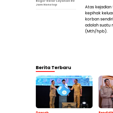
Bogor Gelar Layanan 80
Jam Nonstop
Atas kejadian
kepihak kelua
korban sendir
adalah suatu 
(Mth/hpb).
Berita Terbaru
Daerah
Pendidi