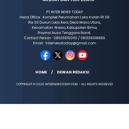
PT.INTER NEWS TODAY
Head Office : Komplek Perumahan Loka Indah Rt 09
Rw 03 Dusun Loka Awa, Desa Maria Utara,
Kecamatan Wawo, Kabupaten Bima,
Provinsi Nusa Tenggara Barat.
Contact Person : 085339100110 / 081339138889
Email : Internewstoday@gmail.com
HOME
DEWAN REDAKSI
COPYRIGHT © 2026 INTERNEWSTODAY.COM - ALL RIGHTS RESERVED