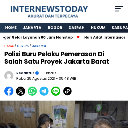
HOME
JAKARTA
BOGOR
DAERAH
HUKUM
KABUPA
r Gelar Layanan 80 Jam Nonstop
Hari Adat Internasional K
/
/
Home
Hukum
Jakarta
Polisi Buru Pelaku Pemerasan Di
Salah Satu Proyek Jakarta Barat
Redaktur
- Jurnalis
Rabu, 25 Agustus 2021
- 05:48 WIB