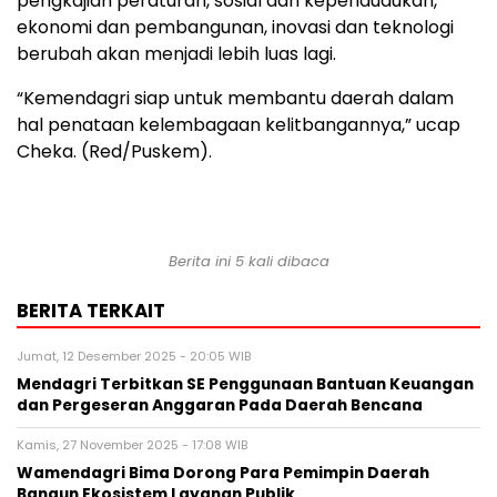
pengkajian peraturan, sosial dan kependudukan,
ekonomi dan pembangunan, inovasi dan teknologi
berubah akan menjadi lebih luas lagi.
“Kemendagri siap untuk membantu daerah dalam
hal penataan kelembagaan kelitbangannya,” ucap
Cheka. (Red/Puskem).
Berita ini 5 kali dibaca
BERITA TERKAIT
Jumat, 12 Desember 2025 - 20:05 WIB
Mendagri Terbitkan SE Penggunaan Bantuan Keuangan
dan Pergeseran Anggaran Pada Daerah Bencana
Kamis, 27 November 2025 - 17:08 WIB
Wamendagri Bima Dorong Para Pemimpin Daerah
Bangun Ekosistem Layanan Publik