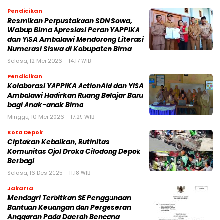
Pendidikan
Resmikan Perpustakaan SDN Sowa,
Wabup Bima Apresiasi Peran YAPPIKA
dan YISA Ambalawi Mendorong Literasi
Numerasi Siswa di Kabupaten Bima
Selasa, 12 Mei 2026 - 14:17 WIB
Pendidikan
Kolaborasi YAPPIKA ActionAid dan YISA
Ambalawi Hadirkan Ruang Belajar Baru
bagi Anak-anak Bima
Minggu, 10 Mei 2026 - 17:29 WIB
Kota Depok
Ciptakan Kebaikan, Rutinitas
Komunitas Ojol Droka Cilodong Depok
Berbagi
Selasa, 16 Des 2025 - 11:18 WIB
Jakarta
Mendagri Terbitkan SE Penggunaan
Bantuan Keuangan dan Pergeseran
Anggaran Pada Daerah Bencana