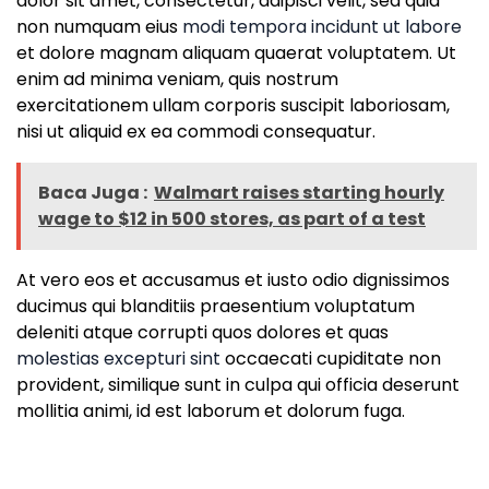
dolor sit amet, consectetur, adipisci velit, sed quia
non numquam eius
modi tempora incidunt ut labore
et dolore magnam aliquam quaerat voluptatem. Ut
enim ad minima veniam, quis nostrum
exercitationem ullam corporis suscipit laboriosam,
nisi ut aliquid ex ea commodi consequatur.
Baca Juga :
Walmart raises starting hourly
wage to $12 in 500 stores, as part of a test
At vero eos et accusamus et iusto odio dignissimos
ducimus qui blanditiis praesentium voluptatum
deleniti atque corrupti quos dolores et quas
molestias excepturi sint
occaecati cupiditate non
provident, similique sunt in culpa qui officia deserunt
mollitia animi, id est laborum et dolorum fuga.