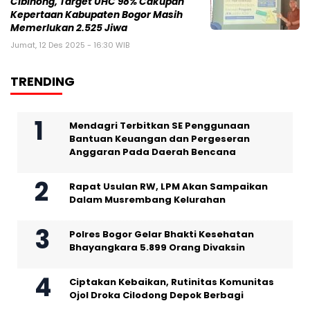
Cibinong, Target UHC 98% Cakupan
Kepertaan Kabupaten Bogor Masih
Memerlukan 2.525 Jiwa
Jumat, 12 Des 2025 - 16:30 WIB
TRENDING
Mendagri Terbitkan SE Penggunaan
Bantuan Keuangan dan Pergeseran
Anggaran Pada Daerah Bencana
Rapat Usulan RW, LPM Akan Sampaikan
Dalam Musrembang Kelurahan
Polres Bogor Gelar Bhakti Kesehatan
Bhayangkara 5.899 Orang Divaksin
Ciptakan Kebaikan, Rutinitas Komunitas
Ojol Droka Cilodong Depok Berbagi