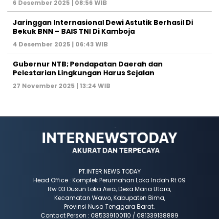
6 Desember 2025 | 08:56 WIB
Jaringgan Internasional Dewi Astutik Berhasil Di
Bekuk BNN – BAIS TNI Di Kamboja
4 Desember 2025 | 06:43 WIB
Gubernur NTB; Pendapatan Daerah dan
Pelestarian Lingkungan Harus Sejalan
27 November 2025 | 13:24 WIB
PT.INTER NEWS TODAY
Head Office : Komplek Perumahan Loka Indah Rt 09
Rw 03 Dusun Loka Awa, Desa Maria Utara,
Kecamatan Wawo, Kabupaten Bima,
Provinsi Nusa Tenggara Barat.
Contact Person : 085339100110 / 081339138889