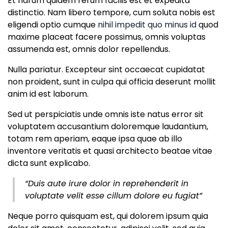
Et harum quidem rerum facilis est et expedita
distinctio. Nam libero tempore, cum soluta nobis est
eligendi optio cumque
nihil impedit quo minus id
quod
maxime placeat facere possimus, omnis voluptas
assumenda est, omnis dolor repellendus.
Nulla pariatur. Excepteur sint occaecat cupidatat
non proident, sunt in culpa qui officia deserunt mollit
anim id est laborum.
Sed ut perspiciatis unde omnis iste natus error sit
voluptatem accusantium doloremque laudantium,
totam rem aperiam, eaque ipsa quae ab illo
inventore veritatis et quasi architecto beatae vitae
dicta sunt explicabo.
“Duis aute irure dolor in reprehenderit in
voluptate velit esse cillum dolore eu fugiat”
Neque porro quisquam est, qui dolorem ipsum quia