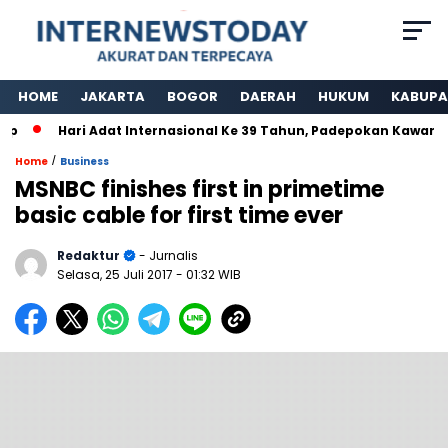
HOME
JAKARTA
BOGOR
DAERAH
HUKUM
KABUPA
Hari Adat Internasional Ke 39 Tahun, Padepokan Kawargian
/
Home
Business
MSNBC finishes first in primetime
basic cable for first time ever
Redaktur
- Jurnalis
Selasa, 25 Juli 2017
- 01:32 WIB