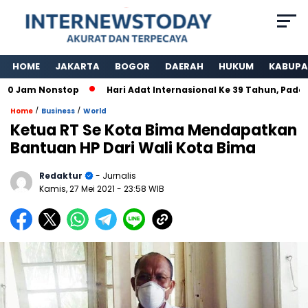
HOME
JAKARTA
BOGOR
DAERAH
HUKUM
KABUPA
0 Jam Nonstop
Hari Adat Internasional Ke 39 Tahun, Padepo
/
/
Home
Business
World
Ketua RT Se Kota Bima Mendapatkan
Bantuan HP Dari Wali Kota Bima
Redaktur
- Jurnalis
Kamis, 27 Mei 2021
- 23:58 WIB