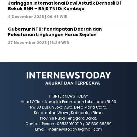
Jaringgan Internasional Dewi Astutik Berhasil Di
Bekuk BNN – BAIS TNI Di Kamboja
4 Desember 2025 | 06:43 WIB
Gubernur NTB; Pendapatan Daerah dan
Pelestarian Lingkungan Harus Sejalan
27 November 2025 | 13:24 WIB
PT.INTER NEWS TODAY
Head Office : Komplek Perumahan Loka Indah Rt 09
Rw 03 Dusun Loka Awa, Desa Maria Utara,
Kecamatan Wawo, Kabupaten Bima,
Provinsi Nusa Tenggara Barat.
Contact Person : 085339100110 / 081339138889
Email : Internewstoday@gmail.com