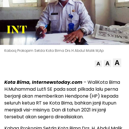
Kabaq Prokopim Setda Kota Bima Drs.H.Abdul Malik M,Ap
A
A
A
Kota Bima, Internewstoday.com
– WaliKota Bima
H.Muhammad Lutfi SE pada saat pilkada lalu perna
berjanji akan memberikan Hendpone (HP) kepada
seluruh ketua RT se Kota Bima, bahkan janji itupun
menjadi visi-misinya. Dan di tahun 2021 ini janji
tersebut akan segera direalisiakan.
Kabag Prokopim Setda Kota Bima Drs. H. Abdul Malik,