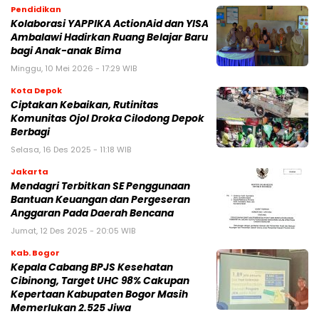
Pendidikan
Kolaborasi YAPPIKA ActionAid dan YISA
Ambalawi Hadirkan Ruang Belajar Baru
bagi Anak-anak Bima
Minggu, 10 Mei 2026 - 17:29 WIB
Kota Depok
Ciptakan Kebaikan, Rutinitas
Komunitas Ojol Droka Cilodong Depok
Berbagi
Selasa, 16 Des 2025 - 11:18 WIB
Jakarta
Mendagri Terbitkan SE Penggunaan
Bantuan Keuangan dan Pergeseran
Anggaran Pada Daerah Bencana
Jumat, 12 Des 2025 - 20:05 WIB
Kab. Bogor
Kepala Cabang BPJS Kesehatan
Cibinong, Target UHC 98% Cakupan
Kepertaan Kabupaten Bogor Masih
Memerlukan 2.525 Jiwa