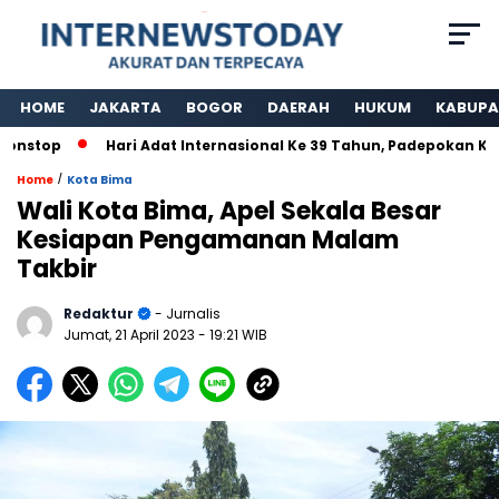
HOME
JAKARTA
BOGOR
DAERAH
HUKUM
KABUPA
op
Hari Adat Internasional Ke 39 Tahun, Padepokan Kawargi
/
Home
Kota Bima
Wali Kota Bima, Apel Sekala Besar
Kesiapan Pengamanan Malam
Takbir
Redaktur
- Jurnalis
Jumat, 21 April 2023
- 19:21 WIB