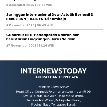
6 Desember 2025 | 08:56 WIB
Jaringgan Internasional Dewi Astutik Berhasil Di
Bekuk BNN – BAIS TNI Di Kamboja
4 Desember 2025 | 06:43 WIB
Gubernur NTB; Pendapatan Daerah dan
Pelestarian Lingkungan Harus Sejalan
27 November 2025 | 13:24 WIB
PT.INTER NEWS TODAY
Head Office : Komplek Perumahan Loka Indah Rt 09
Rw 03 Dusun Loka Awa, Desa Maria Utara,
Kecamatan Wawo, Kabupaten Bima,
Provinsi Nusa Tenggara Barat.