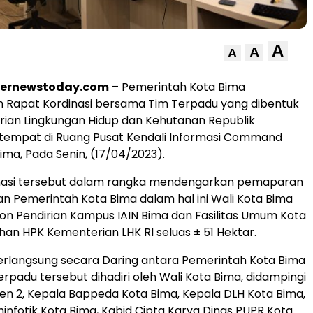
A
A
A
ternewstoday.com
– Pemerintah Kota Bima
 Rapat Kordinasi bersama Tim Terpadu yang dibentuk
ian Lingkungan Hidup dan Kehutanan Republik
rtempat di Ruang Pusat Kendali Informasi Command
ima, Pada Senin, (17/04/2023).
nasi tersebut dalam rangka mendengarkan pemaparan
an Pemerintah Kota Bima dalam hal ini Wali Kota Bima
n Pendirian Kampus IAIN Bima dan Fasilitas Umum Kota
ahan HPK Kementerian LHK RI seluas ± 51 Hektar.
erlangsung secara Daring antara Pemerintah Kota Bima
rpadu tersebut dihadiri oleh Wali Kota Bima, didampingi
isten 2, Kepala Bappeda Kota Bima, Kepala DLH Kota Bima,
infotik Kota Bima, Kabid Cipta Karya Dinas PUPR Kota