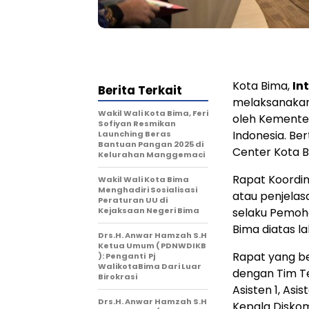
Kota Bima,
In
Berita Terkait
melaksanakan
Wakil Wali Kota Bima, Feri
oleh Kementer
Sofiyan Resmikan
Indonesia. Be
Launching Beras
Bantuan Pangan 2025 di
Center Kota B
Kelurahan Manggemaci
Rapat Koordi
Wakil Wali Kota Bima
Menghadiri Sosialisasi
atau penjelas
Peraturan UU di
Kejaksaan Negeri Bima
selaku Pemoho
Bima diatas l
Drs.H. Anwar Hamzah S.H
Ketua Umum ( PDNWDIKB
Rapat yang b
): Penganti Pj
WalikotaBima Dari Luar
dengan Tim Te
Birokrasi
Asisten 1, As
Drs.H. Anwar Hamzah S.H
Kepala Diskom