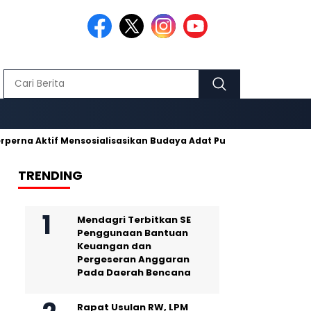
ktif Mensosialisasikan Budaya Adat Pusaka Kujang
Makmur H
TRENDING
Mendagri Terbitkan SE
Penggunaan Bantuan
Keuangan dan
Pergeseran Anggaran
Pada Daerah Bencana
Rapat Usulan RW, LPM