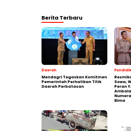
Berita Terbaru
Daerah
Pendidi
Mendagri Tegaskan Komitmen
Resmik
Pemerintah Perhatikan Titik
Sowa, W
Daerah Perbatasan
Peran Y
Ambalaw
Numeras
Bima