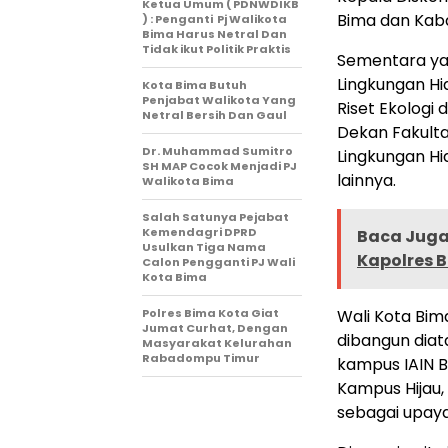
Ketua Umum ( PDNWDIKB
Bima dan Kab
) : Penganti Pj Walikota
Bima Harus Netral Dan
Tidak ikut Politik Praktis
Sementara yan
Lingkungan Hi
Kota Bima Butuh
Penjabat Walikota Yang
Riset Ekologi 
Netral Bersih Dan Gaul
Dekan Fakulta
Dr. Muhammad Sumitro
Lingkungan Hi
SH MAP Cocok Menjadi PJ
lainnya.
Walikota Bima
Salah Satunya Pejabat
Kemendagri DPRD
Baca Juga 
Usulkan Tiga Nama
Kapolres 
Calon Pengganti PJ Wali
Kota Bima
Polres Bima Kota Giat
Wali Kota Bim
Jumat Curhat, Dengan
dibangun diata
Masyarakat Kelurahan
Rabadompu Timur
kampus IAIN 
Kampus Hijau,
sebagai upaya