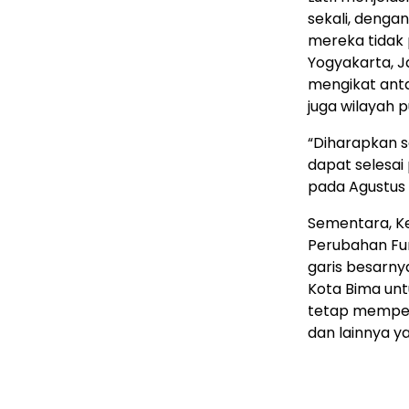
sekali, denga
mereka tidak p
Yogyakarta, J
mengikat anta
juga wilayah 
“Diharapkan s
dapat selesai
pada Agustus 
Sementara, Ke
Perubahan Fu
garis besarn
Kota Bima unt
tetap memperh
dan lainnya y