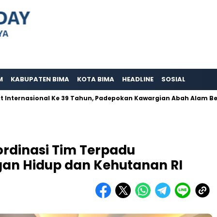
M
KABUPATEN BIMA
KOTA BIMA
HEADLINE
SOSIAL
asional Ke 39 Tahun, Padepokan Kawargian Abah Alam Berperna A
rdinasi Tim Terpadu
an Hidup dan Kehutanan RI