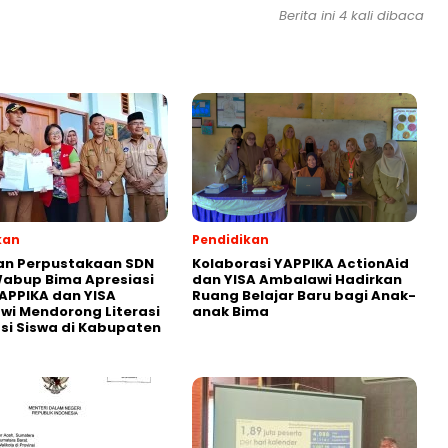
Berita ini 4 kali dibaca
kan
Pendidikan
an Perpustakaan SDN
Kolaborasi YAPPIKA ActionAid
abup Bima Apresiasi
dan YISA Ambalawi Hadirkan
APPIKA dan YISA
Ruang Belajar Baru bagi Anak-
i Mendorong Literasi
anak Bima
i Siswa di Kabupaten