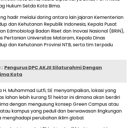
ag Hukum Setda Kota Bima.
g hadir melalui daring antara lain jajaran Kementerian
dup dan Kehutanan Republik Indonesia, Kepala Pusat
dan Edmobiologi Badan Riset dan Inovasi Nasional (BRIN),
s Pertanian Universitas Mataram, Kepala Dinas
dup dan Kehutanan Provinsi NTB, serta tim terpadu
:
Pengurus DPC AKJII Silaturahmi Dengan
Bima Kota
a H. Muhammad Lutfi, SE menyampaikan, lokasi yang
s lahan lebih kurang 51 hektar ini dimana akan berdiri
Bima dengan mengusung konsep Green Campus atau
 atau kampus yang peduli dan berwawasan lingkungan
 menghadapi perubahan iklim global.