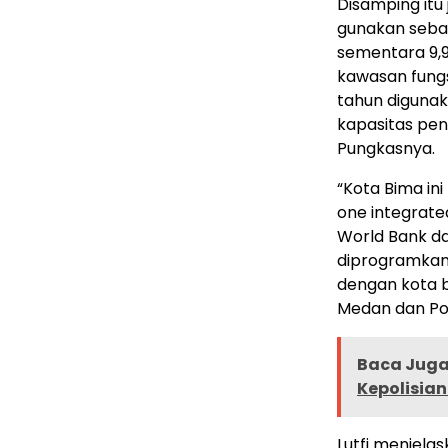
Disamping itu j
gunakan seba
sementara 9,
kawasan fungsi
tahun diguna
kapasitas pen
Pungkasnya.
“Kota Bima in
one integrate
World Bank d
diprogramkan 
dengan kota b
Medan dan Po
Baca Juga 
Kepolisian
Lutfi menjela