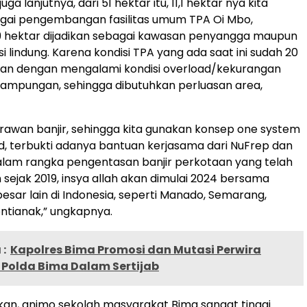
uga lanjutnya, dari 51 hektar itu, 11,1 hektar nya kita
gai pengembangan fasilitas umum TPA Oi Mbo,
9 hektar dijadikan sebagai kawasan penyangga maupun
 lindung. Karena kondisi TPA yang ada saat ini sudah 20
kan dengan mengalami kondisi overload/kekurangan
ampungan, sehingga dibutuhkan perluasan area,
i rawan banjir, sehingga kita gunakan konsep one system
d, terbukti adanya bantuan kerjasama dari NuFrep dan
alam rangka pengentasan banjir perkotaan yang telah
sejak 2019, insya allah akan dimulai 2024 bersama
esar lain di Indonesia, seperti Manado, Semarang,
ntianak,” ungkapnya.
:
Kapolres Bima Promosi dan Mutasi Perwira
 Polda Bima Dalam Sertijab
skan, animo sekolah masyarakat Bima sangat tinggi