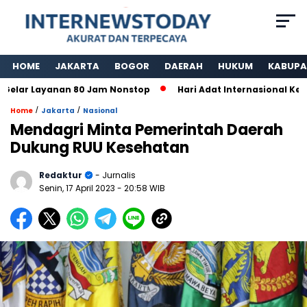
HOME
JAKARTA
BOGOR
DAERAH
HUKUM
KABUPA
ar Layanan 80 Jam Nonstop
Hari Adat Internasional Ke 39
/
/
Home
Jakarta
Nasional
Mendagri Minta Pemerintah Daerah
Dukung RUU Kesehatan
Redaktur
- Jurnalis
Senin, 17 April 2023
- 20:58 WIB