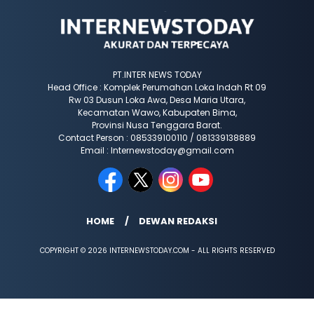
PT.INTER NEWS TODAY
Head Office : Komplek Perumahan Loka Indah Rt 09
Rw 03 Dusun Loka Awa, Desa Maria Utara,
Kecamatan Wawo, Kabupaten Bima,
Provinsi Nusa Tenggara Barat.
Contact Person : 085339100110 / 081339138889
Email : Internewstoday@gmail.com
HOME
DEWAN REDAKSI
COPYRIGHT © 2026 INTERNEWSTODAY.COM - ALL RIGHTS RESERVED