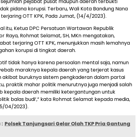
 sejumlah pejabat pusat maupun daerah terbukti
dak pidana korupsi. Terbaru, Wali Kota Bandung Nana
 terjaring OTT KPK, Pada Jumat, (14/4/2023).
l itu, Ketua DPC Persatuan Wartawan Republik
or Raya, Rohmat Selamat, SH, MKn mengatakan,
abat terjaring OTT KPK, menunjukkan masih lemahnya
ahan korupsi di tingkat daerah.
uptif tidak hanya karena persoalan mental saja, namun
yebab maraknya kepala daerah yang terjerat kasus
h akibat buruknya sistem pengkaderan dalam partai
n itu, praktik mahar politik menurutnya juga menjadi salah
b kepala daerah memiliki ketergantungan untuk
litik balas budi’,” kata Rohmat Selamat kepada media,
15/04/2023).
:
Polsek Tanjungsari Gelar Olah TKP Pria Gantung