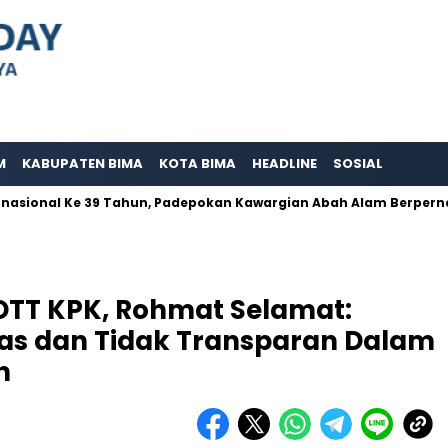
M
KABUPATEN BIMA
KOTA BIMA
HEADLINE
SOSIAL
 Ke 39 Tahun, Padepokan Kawargian Abah Alam Berperna Aktif Me
OTT KPK, Rohmat Selamat:
as dan Tidak Transparan Dalam
n