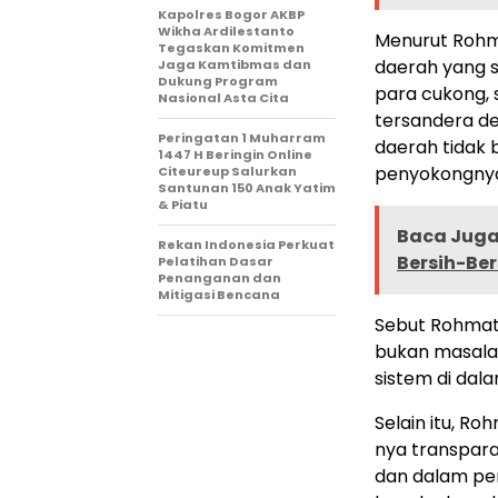
Kapolres Bogor AKBP
Wikha Ardilestanto
Menurut Rohmat
Tegaskan Komitmen
daerah yang s
Jaga Kamtibmas dan
Dukung Program
para cukong, 
Nasional Asta Cita
tersandera d
Peringatan 1 Muharram
daerah tidak 
1447 H Beringin Online
penyokongnya)
Citeureup Salurkan
Santunan 150 Anak Yatim
& Piatu
Baca Juga 
Rekan Indonesia Perkuat
Bersih-Ber
Pelatihan Dasar
Penanganan dan
Mitigasi Bencana
Sebut Rohmat,
bukan masalah
sistem di dal
Selain itu, R
nya transpara
dan dalam pe