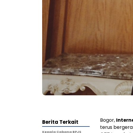
Bogor,
Inter
Berita Terkait
terus berger
Kepala Cabang BPJS