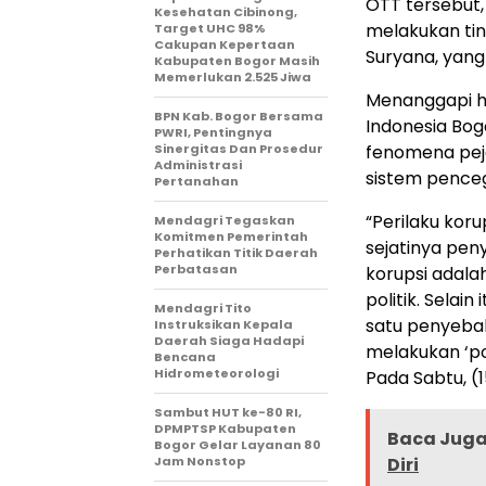
OTT tersebut,
Kesehatan Cibinong,
melakukan tin
Target UHC 98%
Cakupan Kepertaan
Suryana, yang
Kabupaten Bogor Masih
Memerlukan 2.525 Jiwa
Menanggapi ha
BPN Kab. Bogor Bersama
Indonesia Bog
PWRI, Pentingnya
Sinergitas Dan Prosedur
fenomena pej
Administrasi
sistem penceg
Pertanahan
“Perilaku kor
Mendagri Tegaskan
Komitmen Pemerintah
sejatinya pen
Perhatikan Titik Daerah
Perbatasan
korupsi adala
politik. Selai
Mendagri Tito
satu penyeba
Instruksikan Kepala
Daerah Siaga Hadapi
melakukan ‘po
Bencana
Hidrometeorologi
Pada Sabtu, (
Sambut HUT ke-80 RI,
DPMPTSP Kabupaten
Baca Juga 
Bogor Gelar Layanan 80
Jam Nonstop
Diri