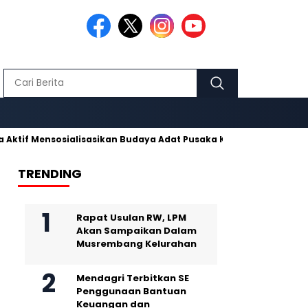
nsosialisasikan Budaya Adat Pusaka Kujang
Makmur Hidayat 
TRENDING
Rapat Usulan RW, LPM
Akan Sampaikan Dalam
Musrembang Kelurahan
Mendagri Terbitkan SE
Penggunaan Bantuan
Keuangan dan