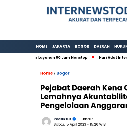
HOME
JAKARTA
BOGOR
DAERAH
HUKU
gor Gelar Layanan 80 Jam Nonstop
Hari Adat Internasional
Home
Bogor
/
Pejabat Daerah Kena 
Lemahnya Akuntabilit
Pengelolaan Anggara
Redaktur
- Jurnalis
Sabtu, 15 April 2023
- 15:26 WIB