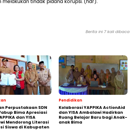
 melakukan tindak pidana korupsi. (hdr).
Berita ini 7 kali dibaca
kan
Pendidikan
an Perpustakaan SDN
Kolaborasi YAPPIKA ActionAid
abup Bima Apresiasi
dan YISA Ambalawi Hadirkan
APPIKA dan YISA
Ruang Belajar Baru bagi Anak-
i Mendorong Literasi
anak Bima
i Siswa di Kabupaten