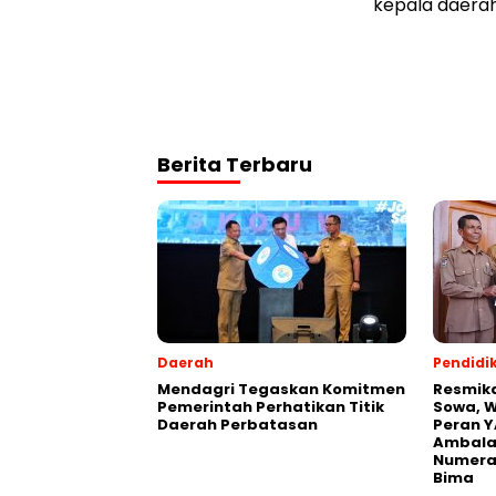
kepala daerah
Berita Terbaru
Daerah
Pendidi
Mendagri Tegaskan Komitmen
Resmik
Pemerintah Perhatikan Titik
Sowa, W
Daerah Perbatasan
Peran Y
Ambalaw
Numeras
Bima