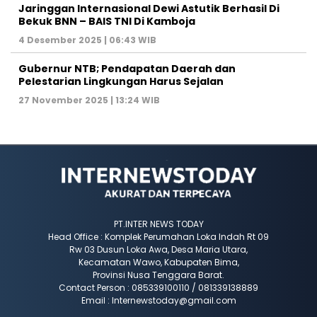
Jaringgan Internasional Dewi Astutik Berhasil Di
Bekuk BNN – BAIS TNI Di Kamboja
4 Desember 2025 | 06:43 WIB
Gubernur NTB; Pendapatan Daerah dan
Pelestarian Lingkungan Harus Sejalan
27 November 2025 | 13:24 WIB
PT.INTER NEWS TODAY
Head Office : Komplek Perumahan Loka Indah Rt 09
Rw 03 Dusun Loka Awa, Desa Maria Utara,
Kecamatan Wawo, Kabupaten Bima,
Provinsi Nusa Tenggara Barat.
Contact Person : 085339100110 / 081339138889
Email : Internewstoday@gmail.com