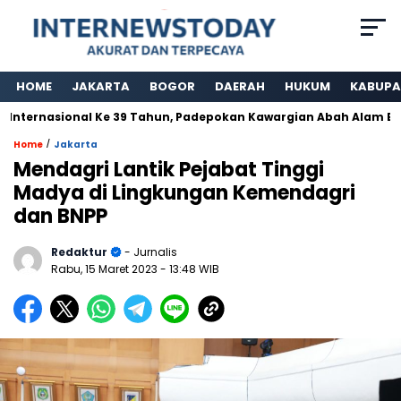
HOME
JAKARTA
BOGOR
DAERAH
HUKUM
KABUPA
nternasional Ke 39 Tahun, Padepokan Kawargian Abah Alam Berper
/
Home
Jakarta
Mendagri Lantik Pejabat Tinggi
Madya di Lingkungan Kemendagri
dan BNPP
Redaktur
- Jurnalis
Rabu, 15 Maret 2023
- 13:48 WIB