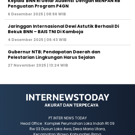
Kepala BNN RI Gelar Audensi Dengan MENPAN RB
Penguatan Program P4GN
6 Desember 2025 | 08:56 WIB
Jaringgan Internasional Dewi Astutik Berhasil Di
Bekuk BNN – BAIS TNI Di Kamboja
4 Desember 2025 | 06:43 WIB
Gubernur NTB; Pendapatan Daerah dan
Pelestarian Lingkungan Harus Sejalan
27 November 2025 | 13:24 WIB
PT.INTER NEWS TODAY
Head Office : Komplek Perumahan Loka Indah Rt 09
Rw 03 Dusun Loka Awa, Desa Maria Utara,
Kecamatan Wawo, Kabupaten Bima,