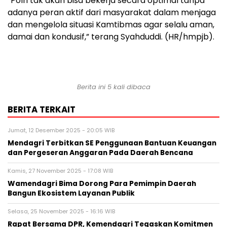
“Polri tak akan bisa bekerja secara optimal tanpa
adanya peran aktif dari masyarakat dalam menjaga
dan mengelola situasi Kamtibmas agar selalu aman,
damai dan kondusif,” terang Syahduddi. (HR/hmpjb).
Berita ini 5 kali dibaca
BERITA TERKAIT
Jumat, 12 Desember 2025 - 20:05 WIB
Mendagri Terbitkan SE Penggunaan Bantuan Keuangan
dan Pergeseran Anggaran Pada Daerah Bencana
Kamis, 27 November 2025 - 17:08 WIB
Wamendagri Bima Dorong Para Pemimpin Daerah
Bangun Ekosistem Layanan Publik
Selasa, 25 November 2025 - 16:16 WIB
Rapat Bersama DPR, Kemendagri Tegaskan Komitmen