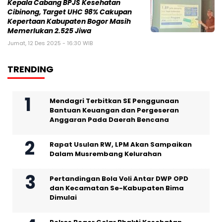
Kepala Cabang BPJS Kesehatan
Cibinong, Target UHC 98% Cakupan
Kepertaan Kabupaten Bogor Masih
Memerlukan 2.525 Jiwa
Jumat, 12 Des 2025 - 16:30 WIB
TRENDING
Mendagri Terbitkan SE Penggunaan
Bantuan Keuangan dan Pergeseran
Anggaran Pada Daerah Bencana
Rapat Usulan RW, LPM Akan Sampaikan
Dalam Musrembang Kelurahan
Pertandingan Bola Voli Antar DWP OPD
dan Kecamatan Se-Kabupaten Bima
Dimulai