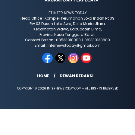
PT.INTER NEWS TODAY
Head Office : Komplek Perumahan Loka Indah Rt 09
Rw 03 Dusun Loka Awa, Desa Maria Utara,
Kecamatan Wawo, Kabupaten Bima,
Provinsi Nusa Tenggara Barat.
Contact Person : 085339100110 / 081339138889
Email : Internewstoday@gmail.com
HOME
DEWAN REDAKSI
COPYRIGHT © 2026 INTERNEWSTODAY.COM - ALL RIGHTS RESERVED