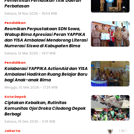
Pemerintah Perhatikan Titik Daerah
Perbatasan
Selasa, 18 Nov 2025 - 16:54 WIB
Pendidikan
Resmikan Perpustakaan SDN Sowa,
Wabup Bima Apresiasi Peran YAPPIKA
dan YISA Ambalawi Mendorong Literasi
Numerasi Siswa di Kabupaten Bima
Selasa, 12 Mei 2026 - 14:17 WIB
Pendidikan
Kolaborasi YAPPIKA ActionAid dan YISA
Ambalawi Hadirkan Ruang Belajar Baru
bagi Anak-anak Bima
Minggu, 10 Mei 2026 - 17:29 WIB
Kota Depok
Ciptakan Kebaikan, Rutinitas
Komunitas Ojol Droka Cilodong Depok
Berbagi
Selasa, 16 Des 2025 - 11:18 WIB
Jakarta