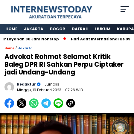
HOME
JAKARTA
BOGOR
DAERAH
HUKUM
KABUPA
ayanan 80 Jam Nonstop
Hari Adat Internasional Ke 39 Tahu
/
Home
Jakarta
Advokat Rohmat Selamat Kritik
Baleg DPR RI Sahkan Perpu Ciptaker
jadi Undang-Undang
Redaktur
- Jurnalis
Minggu, 19 Februari 2023
- 07:26 WIB