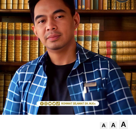
A
A
A