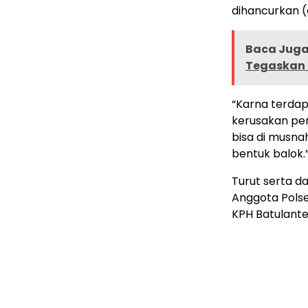
dihancurkan 
Baca Juga 
Tegaskan 
“Karna terdap
kerusakan pe
bisa di musna
bentuk balok.
Turut serta d
Anggota Pols
KPH Batulante