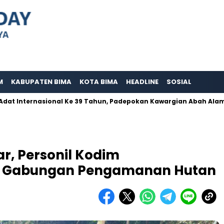
M
KABUPATEN BIMA
KOTA BIMA
HEADLINE
SOSIAL
ernasional Ke 39 Tahun, Padepokan Kawargian Abah Alam Berpern
r, Personil Kodim
i Gabungan Pengamanan Hutan