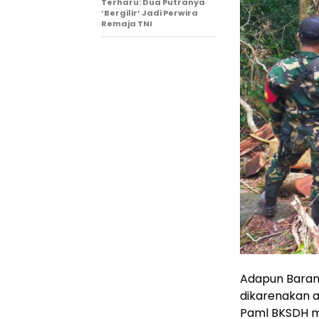
Terharu: Dua Putranya
‘Bergilir’ Jadi Perwira
Remaja TNI
Adapun Barang
dikarenakan a
Paml BKSDH m