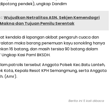
(dipotong pendek), ungkap Dandim
:
Wujudkan Netralitas ASN, Sekjen Kemendagri
Makna dan Tujuan Pemilu Serentak
at kendala di lapangan akibat pengaruh cuaca dan
ralatan maka barang penemuan kayu sonokling hanya
hkan 16 batang, dan masih tersisa 90 batang dalam
” Ungkap Kasi Paml BKSDH.
alam.patrolis tersebut Anggota Polsek Kec.Batu Lanteh,
ek Kota, Kepala Resot KPH Semangmung, serta Anggota
h. (Amr).
Berita ini 5 kali dibaca