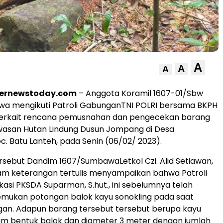
A
A
A
ternewstoday.com
– Anggota Koramil 1607-01/Sbw
a mengikuti Patroli GabunganTNI POLRI bersama BKPH
Terkait rencana pemusnahan dan pengecekan barang
wasan Hutan Lindung Dusun Jompang di Desa
c. Batu Lanteh, pada Senin (06/02/ 2023).
ersebut Dandim 1607/SumbawaLetkol Czi. Alid Setiawan,
alam keterangan tertulis menyampaikan bahwa Patroli
kasi PKSDA Suparman, S.hut., ini sebelumnya telah
emukan potongan balok kayu sonokling pada saat
gan. Adapun barang tersebut tersebut berupa kayu
am bentuk balok dgn diameter 3 meter dengan jumlah