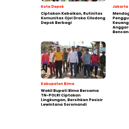
Kota Depok
Jakarta
Ciptakan Kebaikan, Rutinitas
Mendagr
Komunitas Ojol Droka Cilodong
Penggu
Depok Berbagi
Keuang
Anggar
Bencan
Kabupaten Bima
Wakil Bupati Bima Bersama
TN-POLRI Ciptakan
Lingkungan, Bersihkan Pesisir
Lewintana Soromandi