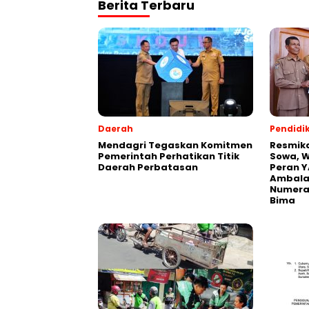
Berita Terbaru
Daerah
Pendidi
Mendagri Tegaskan Komitmen
Resmik
Pemerintah Perhatikan Titik
Sowa, W
Daerah Perbatasan
Peran Y
Ambalaw
Numeras
Bima