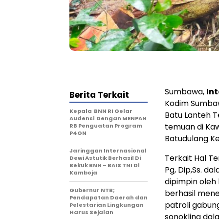
Sumbawa,
In
Berita Terkait
Kodim Sumbaw
Kepala BNN RI Gelar
Batu Lanteh 
Audensi Dengan MENPAN
temuan di Ka
RB Penguatan Program
P4GN
Batudulang Ke
Jaringgan Internasional
Terkait Hal T
Dewi Astutik Berhasil Di
Bekuk BNN – BAIS TNI Di
Pg, Dip,Ss. d
Kamboja
dipimpin oleh 
Gubernur NTB;
berhasil men
Pendapatan Daerah dan
patroli gabun
Pelestarian Lingkungan
Harus Sejalan
sonokling dal