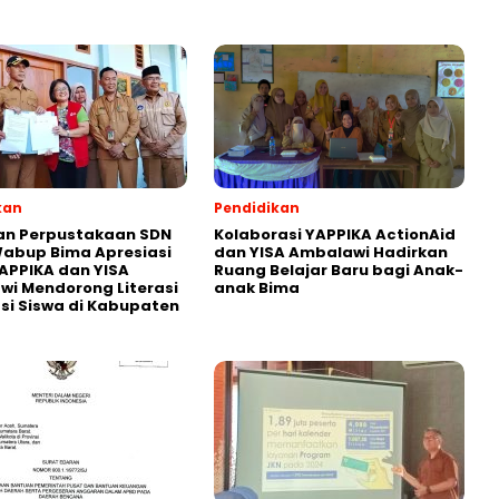
kan
Pendidikan
an Perpustakaan SDN
Kolaborasi YAPPIKA ActionAid
abup Bima Apresiasi
dan YISA Ambalawi Hadirkan
APPIKA dan YISA
Ruang Belajar Baru bagi Anak-
i Mendorong Literasi
anak Bima
i Siswa di Kabupaten