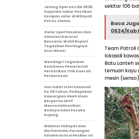
sekitar 106 ba
Jelang Operasi Lilin 2025,
Kapolda Jabar Pastikan
Kesipan Jalur di Wilayah
Polres Ciamis
Baca Juga 
0624/Kab
Gelar Apel Pasukan dan
Simulasi Darurat
Bencana, Wakil Bupati
Tegaskan Pentingnya
Team Patroli 
Koordinasi
lokasidi kawa
Mendagri Tegaskan
Batu Lanteh 
Komitmen Pemerintah
temuan kayu 
Perhatikan Titik Daerah
Perbatasan
mesin (senso)
Hari Adat Internasional
Ke 39 Tahun, Padepokan
Kawargian Abah Alam
Berperna Aktif
Mensosialisasikan
Budaya Adat Pusaka
Kujang
Makmur Hidayat dan
Nurhanisda, Pasangan
Kelahiran Krui Pesibar Ini