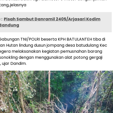
tang,.jelasnya
:
Pisah Sambut Danramil 2405/Arjasari Kodim
 Bandung
Gabungan TNI/POLRI beserta KPH BATULANTEH tiba di
san Hutan lindung dusun jompang desa batudulang Kec
segera melaksanakan kegiatan pemusnahan barang
sonokling dengan menggunakan alat potong gergaji
, ujar Dandim.