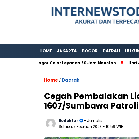
HOME
JAKARTA
BOGOR
DAERAH
HUKU
upaten Bogor Gelar Layanan 80 Jam Nonstop
Hari Adat Int
Home
Daerah
/
Cegah Pembalakan Lia
1607/Sumbawa Patrol
Redaktur
- Jurnalis
Selasa, 7 Februari 2023
- 10:59 WIB