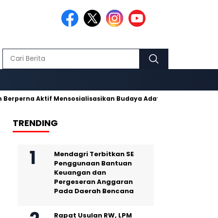
a Aktif Mensosialisasikan Budaya Adat Pusaka Kujang
Makmu
TRENDING
Mendagri Terbitkan SE
Penggunaan Bantuan
Keuangan dan
Pergeseran Anggaran
Pada Daerah Bencana
Rapat Usulan RW, LPM