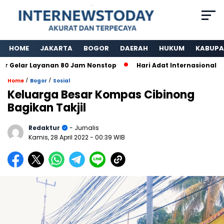
HOME
JAKARTA
BOGOR
DAERAH
HUKUM
KABUPA
lar Layanan 80 Jam Nonstop
Hari Adat Internasional Ke 39
/
/
Home
Bogor
Sosial
Keluarga Besar Kompas Cibinong
Bagikan Takjil
Redaktur
- Jurnalis
Kamis, 28 April 2022
- 00:39 WIB