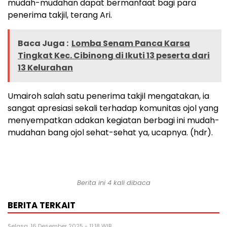
mudah-mudahan dapat bermanfaat bagi para
penerima takjil, terang Ari.
Baca Juga :
Lomba Senam Panca Karsa
Tingkat Kec. Cibinong di Ikuti 13 peserta dari
13 Kelurahan
Umairoh salah satu penerima takjil mengatakan, ia
sangat apresiasi sekali terhadap komunitas ojol yang
menyempatkan adakan kegiatan berbagi ini mudah-
mudahan bang ojol sehat-sehat ya, ucapnya. (hdr).
Berita ini 4 kali dibaca
BERITA TERKAIT
Selasa, 16 Desember 2025 - 11:18 WIB