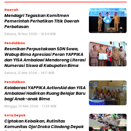
Daerah
Mendagri Tegaskan Komitmen
Pemerintah Perhatikan Titik Daerah
Perbatasan
Selasa, 18 Nov 2025 - 16:54 WIB
Pendidikan
Resmikan Perpustakaan SDN Sowa,
Wabup Bima Apresiasi Peran YAPPIKA
dan YISA Ambalawi Mendorong Literasi
Numerasi Siswa di Kabupaten Bima
Selasa, 12 Mei 2026 - 14:17 WIB
Pendidikan
Kolaborasi YAPPIKA ActionAid dan YISA
Ambalawi Hadirkan Ruang Belajar Baru
bagi Anak-anak Bima
Minggu, 10 Mei 2026 - 17:29 WIB
Kota Depok
Ciptakan Kebaikan, Rutinitas
Komunitas Ojol Droka Cilodong Depok