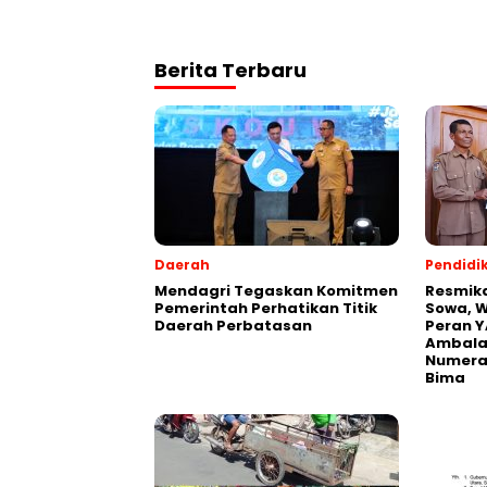
Berita Terbaru
Daerah
Pendidi
Mendagri Tegaskan Komitmen
Resmik
Pemerintah Perhatikan Titik
Sowa, W
Daerah Perbatasan
Peran Y
Ambalaw
Numeras
Bima