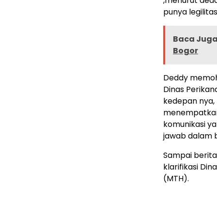
,menurut ded
punya legilita
Baca Juga 
Bogor
Deddy memoho
Dinas Perikan
kedepan nya,
menempatkan 
komunikasi ya
jawab dalam b
Sampai berita
klarifikasi D
(MTH).