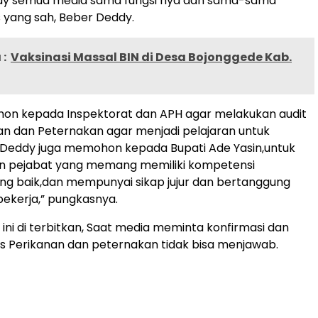
dy semua media sama fungsi nya dan sama-sama
s yang sah, Beber Deddy.
:
Vaksinasi Massal BIN di Desa Bojonggede Kab.
n kepada Inspektorat dan APH agar melakukan audit
an dan Peternakan agar menjadi pelajaran untuk
 Deddy juga memohon kepada Bupati Ade Yasin,untuk
pejabat yang memang memiliki kompetensi
ng baik,dan mempunyai sikap jujur dan bertanggung
ekerja,” pungkasnya.
 ini di terbitkan, Saat media meminta konfirmasi dan
inas Perikanan dan peternakan tidak bisa menjawab.