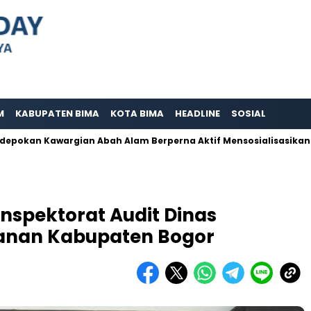
M
KABUPATEN BIMA
KOTA BIMA
HEADLINE
SOSIAL
an Kawargian Abah Alam Berperna Aktif Mensosialisasikan Buday
Inspektorat Audit Dinas
kanan Kabupaten Bogor