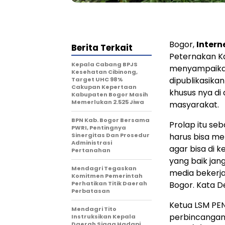
Bogor,
Inter
Berita Terkait
Peternakan K
Kepala Cabang BPJS
menyampaikan
Kesehatan Cibinong,
dipublikasika
Target UHC 98%
Cakupan Kepertaan
khusus nya di
Kabupaten Bogor Masih
Memerlukan 2.525 Jiwa
masyarakat.
BPN Kab. Bogor Bersama
Prolap itu se
PWRI, Pentingnya
Sinergitas Dan Prosedur
harus bisa me
Administrasi
agar bisa di 
Pertanahan
yang baik jan
Mendagri Tegaskan
media bekerj
Komitmen Pemerintah
Perhatikan Titik Daerah
Bogor. Kata D
Perbatasan
Ketua LSM PE
Mendagri Tito
perbincangan 
Instruksikan Kepala
Daerah Siaga Hadapi