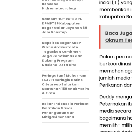
insial ( I ) ya
Bencana
Hidrometeorologi
memberikan in
kabupaten Bog
Sambut HUT ke-80 RI,
DPMPTSP Kabupaten
Bogor Gelar Layanan 80
Jam Nonstop
Baca Juga 
Oknum Ter
Kapolres Bogor AKBP
Wikha Ardilestanto
Tegaskan Komitmen
Dalam permas
Jaga Kamtibmas dan
Dukung Program
berkoordinas
Nasional Asta Cita
memohon agar 
Peringatan 1 Muharram
jumlah media 
1447 H Beringin Online
Perikanan dan
Citeureup Salurkan
Santunan 150 Anak Yatim
& Piatu
Deddy mengat
Peternakan i
Rekan Indonesia Perkuat
Pelatihan Dasar
media secara 
Penanganan dan
Mitigasi Bencana
bagaimana har
memilih- mili