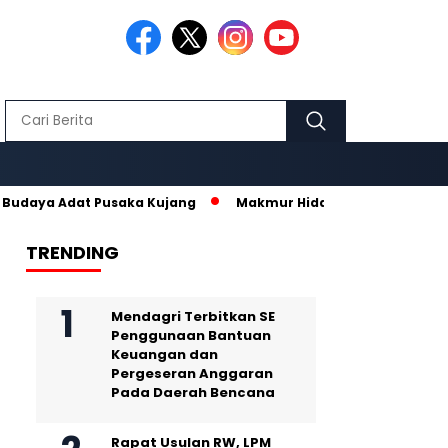
a Adat Pusaka Kujang
Makmur Hidayat dan Nurhanisda, Pasang
TRENDING
Mendagri Terbitkan SE
Penggunaan Bantuan
Keuangan dan
Pergeseran Anggaran
Pada Daerah Bencana
Rapat Usulan RW, LPM