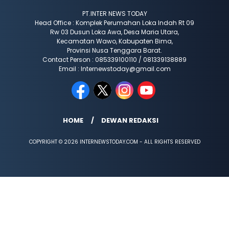
PT.INTER NEWS TODAY
Head Office : Komplek Perumahan Loka Indah Rt 09
Rw 03 Dusun Loka Awa, Desa Maria Utara,
Kecamatan Wawo, Kabupaten Bima,
Provinsi Nusa Tenggara Barat.
Contact Person : 085339100110 / 081339138889
Email : Internewstoday@gmail.com
HOME
DEWAN REDAKSI
COPYRIGHT © 2026 INTERNEWSTODAY.COM - ALL RIGHTS RESERVED