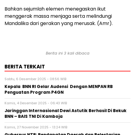
Bahkan sejumlah elemen menegaskan ikut
menggerak massa menjaga serta melindungi
Mandalika dari gerakan yang merusak. (Amr).
Berita ini 3 kali dibaca
BERITA TERKAIT
Sabtu, 6 Desember 2025 - 08:56 WIB
Kepala BNN RI Gelar Audensi Dengan MENPAN RB
Penguatan Program P4GN
Kamis, 4 Desember 2025 - 06:43 WIB
Jaringgan Internasional Dewi Astutik Berhasil Di Bekuk
BNN – BAIS TNI Di Kamboja
Kamis, 27 November 2025 - 13:24 WIB
Gubernur NTB; Pendapatan Daerah dan Pelestarian