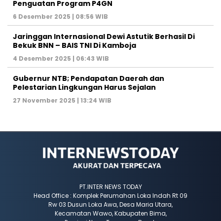
Penguatan Program P4GN
6 Desember 2025 | 08:56 WIB
Jaringgan Internasional Dewi Astutik Berhasil Di
Bekuk BNN – BAIS TNI Di Kamboja
4 Desember 2025 | 06:43 WIB
Gubernur NTB; Pendapatan Daerah dan
Pelestarian Lingkungan Harus Sejalan
27 November 2025 | 13:24 WIB
PT.INTER NEWS TODAY
Head Office : Komplek Perumahan Loka Indah Rt 09
Rw 03 Dusun Loka Awa, Desa Maria Utara,
Kecamatan Wawo, Kabupaten Bima,