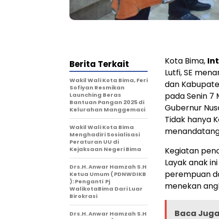
Kota Bima,
In
Berita Terkait
Lutfi, SE me
Wakil Wali Kota Bima, Feri
dan Kabupate
Sofiyan Resmikan
pada Senin 7 
Launching Beras
Bantuan Pangan 2025 di
Gubernur Nusa T
Kelurahan Manggemaci
Tidak hanya K
Wakil Wali Kota Bima
menandatanga
Menghadiri Sosialisasi
Peraturan UU di
Kejaksaan Negeri Bima
Kegiatan pe
Layak anak i
Drs.H. Anwar Hamzah S.H
perempuan da
Ketua Umum ( PDNWDIKB
): Penganti Pj
menekan angk
WalikotaBima Dari Luar
Birokrasi
Baca Juga 
Drs.H. Anwar Hamzah S.H