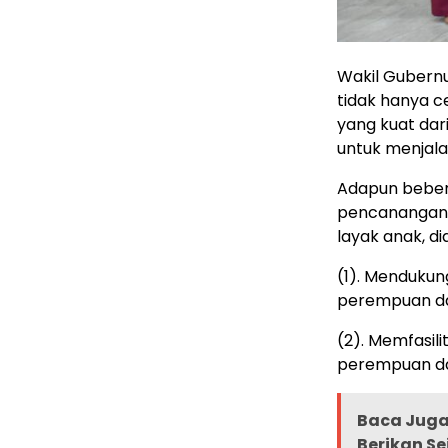
Wakil Gubern
tidak hanya 
yang kuat dar
untuk menjala
Adapun beber
pencanangan 
layak anak, di
(1). Menduku
perempuan da
(2). Memfasil
perempuan da
Baca Juga 
Berikan S