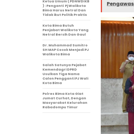
Ketua Umum ( PDNWDIKB
Pengawasa
) : Penganti Pj Walikota
Bima Harus Netral Dan
Tidak ikut Politik Praktis
Kota Bima Butuh
Penjabat Walikota Yang
Netral Bersih Dan Gaul
Dr. Muhammad Sumitro
SH MAP Cocok Menjadi PJ
Walikota Bima
Salah Satunya Pejabat
Kemendagri DPRD
Usulkan Tiga Nama
Calon Pengganti PJ Wali
Kota Bima
Polres Bima Kota Giat
Jumat Curhat, Dengan
Masyarakat Kelurahan
Rabadompu Timur