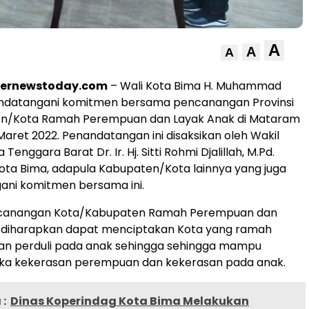
A
A
A
ternewstoday.com
– Wali Kota Bima H. Muhammad
nandatangani komitmen bersama pencanangan Provinsi
n/Kota Ramah Perempuan dan Layak Anak di Mataram
Maret 2022. Penandatangan ini disaksikan oleh Wakil
enggara Barat Dr. Ir. Hj. Sitti Rohmi Djalillah, M.Pd.
ota Bima, adapula Kabupaten/Kota lainnya yang juga
ni komitmen bersama ini.
ncanangan Kota/Kabupaten Ramah Perempuan dan
ni diharapkan dapat menciptakan Kota yang ramah
n perduli pada anak sehingga sehingga mampu
a kekerasan perempuan dan kekerasan pada anak.
:
Dinas Koperindag Kota Bima Melakukan