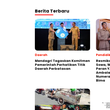
Berita Terbaru
Daerah
Pendidi
Mendagri Tegaskan Komitmen
Resmik
Pemerintah Perhatikan Titik
Sowa, W
Daerah Perbatasan
Peran Y
Ambalaw
Numeras
Bima