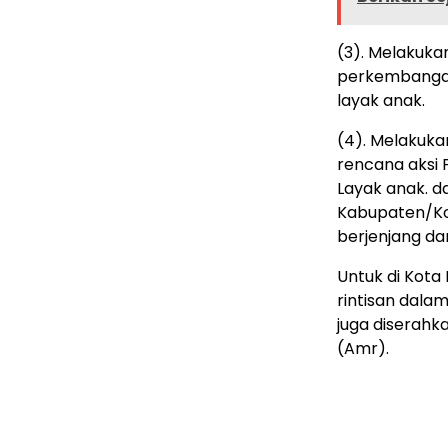
(3). Melakuka
perkembangan
layak anak.
(4). Melakuka
rencana aksi
Layak anak. 
Kabupaten/Ko
berjenjang da
Untuk di Kota
rintisan dala
juga diserahk
(Amr).