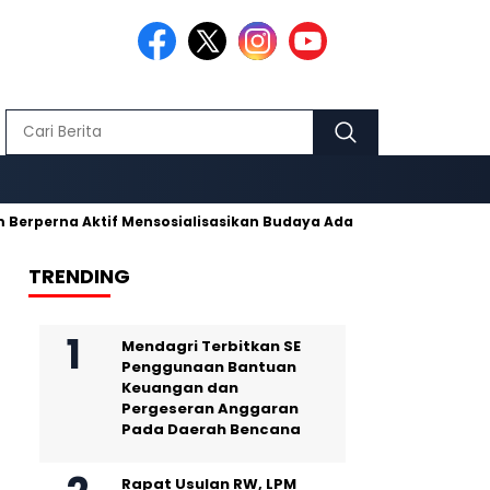
 Aktif Mensosialisasikan Budaya Adat Pusaka Kujang
Makmur
TRENDING
Mendagri Terbitkan SE
Penggunaan Bantuan
Keuangan dan
Pergeseran Anggaran
Pada Daerah Bencana
Rapat Usulan RW, LPM