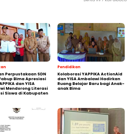
kan
Pendidikan
an Perpustakaan SDN
Kolaborasi YAPPIKA ActionAid
abup Bima Apresiasi
dan YISA Ambalawi Hadirkan
APPIKA dan YISA
Ruang Belajar Baru bagi Anak-
i Mendorong Literasi
anak Bima
i Siswa di Kabupaten