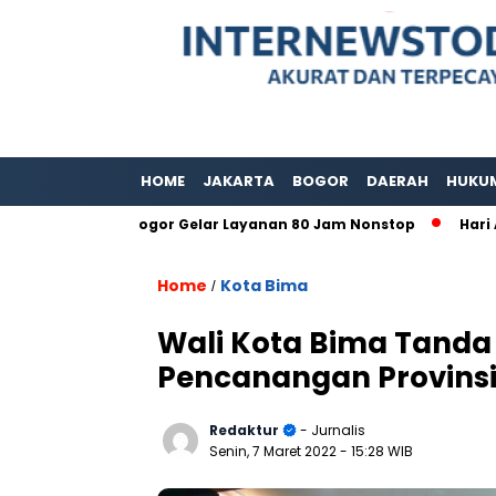
HOME
JAKARTA
BOGOR
DAERAH
HUKU
upaten Bogor Gelar Layanan 80 Jam Nonstop
Hari Adat Int
Home
Kota Bima
/
Wali Kota Bima Tand
Pencanangan Provins
Redaktur
- Jurnalis
Senin, 7 Maret 2022
- 15:28 WIB