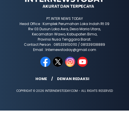
PT.INTER NEWS TODAY
Head Office : Komplek Perumahan Loka Indah Rt 09
Rw 03 Dusun Loka Awa, Desa Maria Utara,
Kecamatan Wawo, Kabupaten Bima,
Provinsi Nusa Tenggara Barat.
Contact Person : 085339100110 / 081339138889
Email : Internewstoday@gmail.com
HOME
DEWAN REDAKSI
COPYRIGHT © 2026 INTERNEWSTODAY.COM - ALL RIGHTS RESERVED