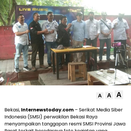
A
A
A
Bekasi,
Internewstoday.com
– Serikat Media Siber
Indonesia (SMSI) perwakilan Bekasi Raya
menyampaikan tanggapan resmi SMSI Provinsi Jawa
Barat terkait beredarnya foto kegiatan yang