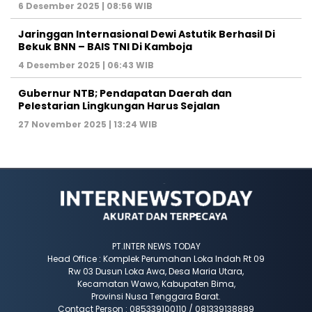
6 Desember 2025 | 08:56 WIB
Jaringgan Internasional Dewi Astutik Berhasil Di
Bekuk BNN – BAIS TNI Di Kamboja
4 Desember 2025 | 06:43 WIB
Gubernur NTB; Pendapatan Daerah dan
Pelestarian Lingkungan Harus Sejalan
27 November 2025 | 13:24 WIB
PT.INTER NEWS TODAY
Head Office : Komplek Perumahan Loka Indah Rt 09
Rw 03 Dusun Loka Awa, Desa Maria Utara,
Kecamatan Wawo, Kabupaten Bima,
Provinsi Nusa Tenggara Barat.
Contact Person : 085339100110 / 081339138889