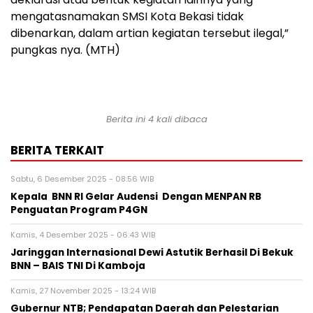
mengatasnamakan SMSI Kota Bekasi tidak
dibenarkan, dalam artian kegiatan tersebut ilegal,”
pungkas nya. (MTH)
Berita ini 4 kali dibaca
BERITA TERKAIT
Sabtu, 6 Desember 2025 - 08:56 WIB
Kepala BNN RI Gelar Audensi Dengan MENPAN RB
Penguatan Program P4GN
Kamis, 4 Desember 2025 - 06:43 WIB
Jaringgan Internasional Dewi Astutik Berhasil Di Bekuk
BNN – BAIS TNI Di Kamboja
Kamis, 27 November 2025 - 13:24 WIB
Gubernur NTB; Pendapatan Daerah dan Pelestarian