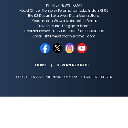
PT.INTER NEWS TODAY
Head Office : Komplek Perumahan Loka Indah Rt 09
Rw 03 Dusun Loka Awa, Desa Maria Utara,
Kecamatan Wawo, Kabupaten Bima,
Provinsi Nusa Tenggara Barat.
Contact Person : 085339100110 / 081339138889
Email : Internewstoday@gmail.com
HOME
DEWAN REDAKSI
COPYRIGHT © 2026 INTERNEWSTODAY.COM - ALL RIGHTS RESERVED