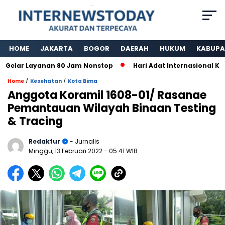
HOME
JAKARTA
BOGOR
DAERAH
HUKUM
KABUPA
lar Layanan 80 Jam Nonstop
Hari Adat Internasional Ke 39
/
/
Home
Kesehatan
Kota Bima
Anggota Koramil 1608-01/ Rasanae
Pemantauan Wilayah Binaan Testing
& Tracing
Redaktur
- Jurnalis
Minggu, 13 Februari 2022
- 05:41 WIB