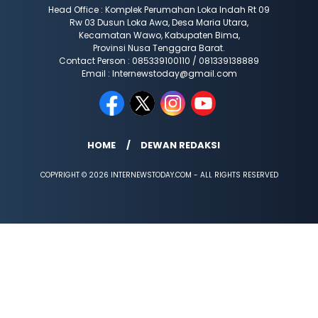
Head Office : Komplek Perumahan Loka Indah Rt 09
Rw 03 Dusun Loka Awa, Desa Maria Utara,
Kecamatan Wawo, Kabupaten Bima,
Provinsi Nusa Tenggara Barat.
Contact Person : 085339100110 / 081339138889
Email : Internewstoday@gmail.com
HOME
DEWAN REDAKSI
COPYRIGHT © 2026 INTERNEWSTODAY.COM - ALL RIGHTS RESERVED