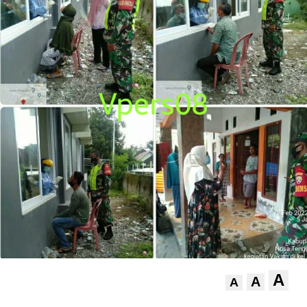
A
A
A