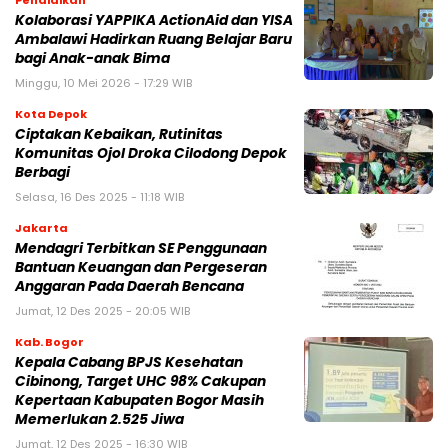
Pendidikan
Kolaborasi YAPPIKA ActionAid dan YISA
Ambalawi Hadirkan Ruang Belajar Baru
bagi Anak-anak Bima
Minggu, 10 Mei 2026 - 17:29 WIB
Kota Depok
Ciptakan Kebaikan, Rutinitas
Komunitas Ojol Droka Cilodong Depok
Berbagi
Selasa, 16 Des 2025 - 11:18 WIB
Jakarta
Mendagri Terbitkan SE Penggunaan
Bantuan Keuangan dan Pergeseran
Anggaran Pada Daerah Bencana
Jumat, 12 Des 2025 - 20:05 WIB
Kab. Bogor
Kepala Cabang BPJS Kesehatan
Cibinong, Target UHC 98% Cakupan
Kepertaan Kabupaten Bogor Masih
Memerlukan 2.525 Jiwa
Jumat, 12 Des 2025 - 16:30 WIB