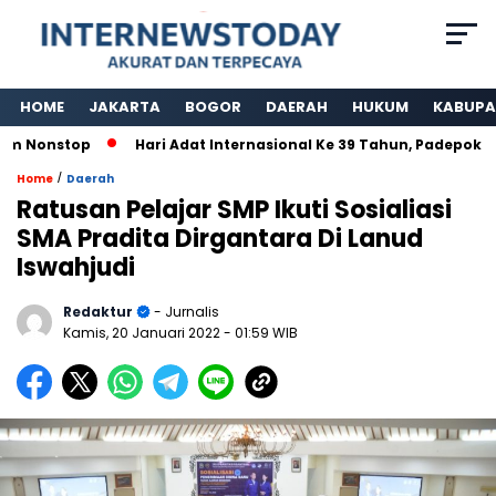
HOME
JAKARTA
BOGOR
DAERAH
HUKUM
KABUPA
Nonstop
Hari Adat Internasional Ke 39 Tahun, Padepokan K
/
Home
Daerah
Ratusan Pelajar SMP Ikuti Sosialiasi
SMA Pradita Dirgantara Di Lanud
Iswahjudi
Redaktur
- Jurnalis
Kamis, 20 Januari 2022
- 01:59 WIB