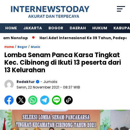
HOME
JAKARTA
BOGOR
DAERAH
HUKUM
KABUPA
Nonstop
Hari Adat Internasional Ke 39 Tahun, Padepokan Ka
/
/
Home
Bogor
Music
Lomba Senam Panca Karsa Tingkat
Kec. Cibinong di Ikuti 13 peserta dari
13 Kelurahan
Redaktur
- Jurnalis
Senin, 22 November 2021
- 08:37 WIB