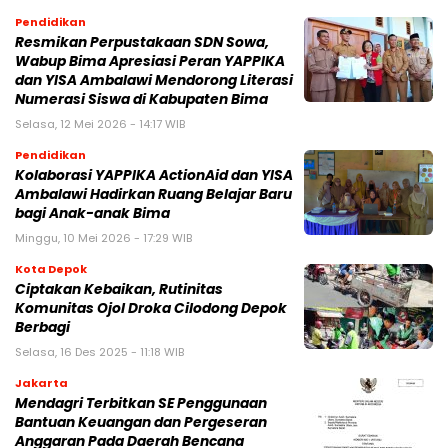
Pendidikan
Resmikan Perpustakaan SDN Sowa,
Wabup Bima Apresiasi Peran YAPPIKA
dan YISA Ambalawi Mendorong Literasi
Numerasi Siswa di Kabupaten Bima
Selasa, 12 Mei 2026 - 14:17 WIB
Pendidikan
Kolaborasi YAPPIKA ActionAid dan YISA
Ambalawi Hadirkan Ruang Belajar Baru
bagi Anak-anak Bima
Minggu, 10 Mei 2026 - 17:29 WIB
Kota Depok
Ciptakan Kebaikan, Rutinitas
Komunitas Ojol Droka Cilodong Depok
Berbagi
Selasa, 16 Des 2025 - 11:18 WIB
Jakarta
Mendagri Terbitkan SE Penggunaan
Bantuan Keuangan dan Pergeseran
Anggaran Pada Daerah Bencana