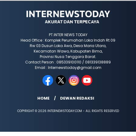
PT.INTER NEWS TODAY
Head Office : Komplek Perumahan Loka Indah Rt 09
Rw 03 Dusun Loka Awa, Desa Maria Utara,
Kecamatan Wawo, Kabupaten Bima,
Provinsi Nusa Tenggara Barat.
Contact Person : 085339100110 / 081339138889
Email : Internewstoday@gmail.com
HOME
DEWAN REDAKSI
COPYRIGHT © 2026 INTERNEWSTODAY.COM - ALL RIGHTS RESERVED