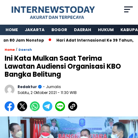
HOME
JAKARTA
BOGOR
DAERAH
HUKUM
KABUPA
 80 Jam Nonstop
Hari Adat Internasional Ke 39 Tahun, Pad
/
Home
Daerah
Ini Kata Mulkan Saat Terima
Lawatan Audiensi Organisasi KBO
Bangka Belitung
Redaktur
- Jurnalis
Sabtu, 2 Oktober 2021
- 11:30 WIB