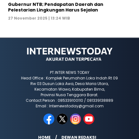
Gubernur NTB; Pendapatan Daerah dan
Pelestarian Lingkungan Harus Sejalan
27 November 2025 | 13:24 WIB
PT.INTER NEWS TODAY
Head Office : Komplek Perumahan Loka Indah Rt 09
Rw 03 Dusun Loka Awa, Desa Maria Utara,
Kecamatan Wawo, Kabupaten Bima,
Provinsi Nusa Tenggara Barat.
Contact Person : 085339100110 / 081339138889
Email : Internewstoday@gmail.com
HOME
DEWAN REDAKSI