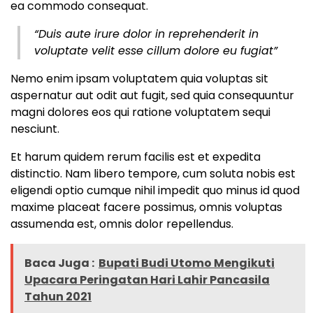
ea commodo consequat.
“Duis aute irure dolor in reprehenderit in
voluptate velit esse cillum dolore eu fugiat”
Nemo enim ipsam voluptatem quia voluptas sit
aspernatur aut odit aut fugit, sed quia consequuntur
magni dolores eos qui ratione voluptatem sequi
nesciunt.
Et harum quidem rerum facilis est et expedita
distinctio. Nam libero tempore, cum soluta nobis est
eligendi optio cumque nihil impedit quo minus id quod
maxime placeat facere possimus, omnis voluptas
assumenda est, omnis dolor repellendus.
Baca Juga :
Bupati Budi Utomo Mengikuti
Upacara Peringatan Hari Lahir Pancasila
Tahun 2021