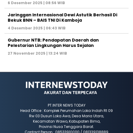
6 Desember 2025 | 08:56 WIB
Jaringgan Internasional Dewi Astutik Berhasil Di
Bekuk BNN – BAIS TNI Di Kamboja
4 Desember 2025 | 06:43 WIB
Gubernur NTB; Pendapatan Daerah dan
Pelestarian Lingkungan Harus Sejalan
27 November 2025 | 13:24 WIB
PT.INTER NEWS TODAY
Head Office : Komplek Perumahan Loka Indah Rt 09
Rw 03 Dusun Loka Awa, Desa Maria Utara,
Kecamatan Wawo, Kabupaten Bima,
Provinsi Nusa Tenggara Barat.
Contact Person : 085339100110 / 081339138889