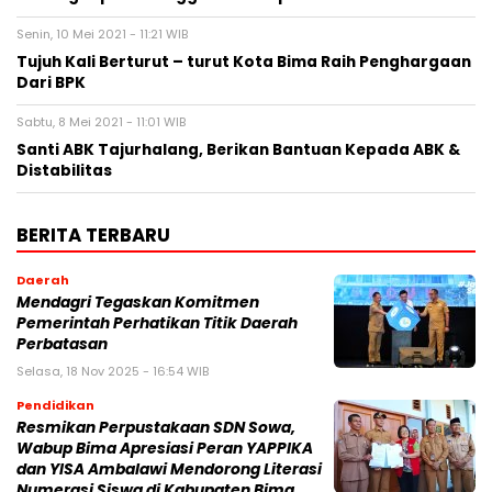
Senin, 10 Mei 2021 - 11:21 WIB
Tujuh Kali Berturut – turut Kota Bima Raih Penghargaan
Dari BPK
Sabtu, 8 Mei 2021 - 11:01 WIB
Santi ABK Tajurhalang, Berikan Bantuan Kepada ABK &
Distabilitas
BERITA TERBARU
Daerah
Mendagri Tegaskan Komitmen
Pemerintah Perhatikan Titik Daerah
Perbatasan
Selasa, 18 Nov 2025 - 16:54 WIB
Pendidikan
Resmikan Perpustakaan SDN Sowa,
Wabup Bima Apresiasi Peran YAPPIKA
dan YISA Ambalawi Mendorong Literasi
Numerasi Siswa di Kabupaten Bima