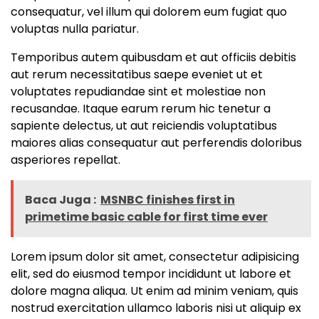
consequatur, vel illum qui dolorem eum fugiat quo
voluptas nulla pariatur.
Temporibus autem quibusdam et aut officiis debitis
aut rerum necessitatibus saepe eveniet ut et
voluptates repudiandae sint et molestiae non
recusandae. Itaque earum rerum hic tenetur a
sapiente delectus, ut aut reiciendis voluptatibus
maiores alias consequatur aut perferendis doloribus
asperiores repellat.
Baca Juga :
MSNBC finishes first in
primetime basic cable for first time ever
Lorem ipsum dolor sit amet, consectetur adipisicing
elit, sed do eiusmod tempor incididunt ut labore et
dolore magna aliqua. Ut enim ad minim veniam, quis
nostrud exercitation ullamco laboris nisi ut aliquip ex