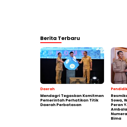
Berita Terbaru
Daerah
Pendidi
Mendagri Tegaskan Komitmen
Resmik
Pemerintah Perhatikan Titik
Sowa, W
Daerah Perbatasan
Peran Y
Ambalaw
Numeras
Bima