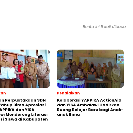
Berita ini 5 kali dibaca
kan
Pendidikan
an Perpustakaan SDN
Kolaborasi YAPPIKA ActionAid
abup Bima Apresiasi
dan YISA Ambalawi Hadirkan
APPIKA dan YISA
Ruang Belajar Baru bagi Anak-
i Mendorong Literasi
anak Bima
i Siswa di Kabupaten