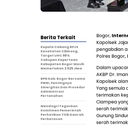
Bogor,
Inter
Berita Terkait
Kapolsek Jaja
Kepala Cabang BPJS
pengabdian an
Kesehatan Cibinong,
Polres Bogor,
Target UHC 98%
Cakupan Kepertaan
Kabupaten Bogor Masih
Dalam upacara
Memerlukan 2.525 Jiwa
AKBP Dr. Iman 
BPN Kab. Bogor Bersama
Kapolsek alam
PWRI, Pentingnya
Sinergitas Dan Prosedur
Yang semula di
Administrasi
terimakan kep
Pertanahan
Ciampea yang 
Mendagri Tegaskan
serah terimak
Komitmen Pemerintah
Perhatikan Titik Daerah
Gunung Sindur
Perbatasan
serah terimak