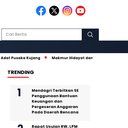
ka Kujang
Makmur Hidayat dan Nurhanisda, Pasangan Kelahira
TRENDING
Mendagri Terbitkan SE
Penggunaan Bantuan
Keuangan dan
Pergeseran Anggaran
Pada Daerah Bencana
Rapat Usulan RW, LPM