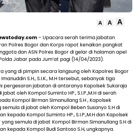
A
A
A
newstoday.com
– Upacara serah terima jabatan
ran Polres Bogor dan Korps rapot kenaikan pangkat
ggota dan ASN Polres Bogor di gelar di halaman apel
 Polda Jabar pada Jum’at pagi (14/04/2023).
 yang di pimpin secara langsung oleh Kapolres Bogor
Imanuddin S.H., S.I.K., M.H tersebut, sebanyak tiga
i pergesaran jabatan di antaranya Kapolsek Sukaraja
 jabat oleh Kompol Suminto HP., S.I.P.,M.H di serah
ada Kompol Birman Simanullang S.H , Kapolsek
semula di jabat oleh Kompol Beben Susanyo S.H di
an kepada Kompol Suminto HP., S.I.P.,M.H dan Kapolsek
 yang semula di jabat Kompol Birman Simanullang S.H di
an kepada Kompol Budi Santoso S.H, ungkapnya.