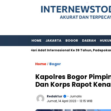
HOME
JAKARTA
BOGOR
DAERAH
HUKU
p
Hari Adat Internasional Ke 39 Tahun, Padepokan Kawargi
Home
Bogor
/
Kapolres Bogor Pimpin
Dan Korps Rapot Ken
Redaktur
- Jurnalis
Jumat, 14 April 2023
- 13:15 WIB