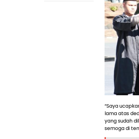
“Saya ucapka
lama atas ded
yang sudah d
semoga di tem