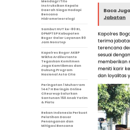
Mendagri Tito
Instruksikan Kepala
Baca Juga 
Daerah Siaga Hadapi
Bencana
Jabatan
Hidrometeorologi
Sambut HUT ke-80 RI,
Kapolres Bog
DPMPTSP Kabupaten
Bogor Gelar Layanan 80
terima jabata
Jam Nonstop
terencana de
Kapolres Bogor AKBP
sesuai dengan
Wikha Ardilestanto
memberikan r
Tegaskan Komitmen
Jaga Kamtibmas dan
meniti karir k
Dukung Program
Nasional Asta Cita
dan loyalitas 
Peringatan 1 Muharram
1447 H Beringin Online
Citeureup Salurkan
Santunan 150 Anak Yatim
& Piatu
Rekan Indonesia Perkuat
Pelatihan Dasar
Penanganan dan
Mitigasi Bencana