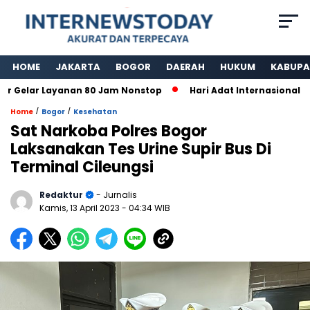
HOME
JAKARTA
BOGOR
DAERAH
HUKUM
KABUPA
lar Layanan 80 Jam Nonstop
Hari Adat Internasional Ke 39
/
/
Home
Bogor
Kesehatan
Sat Narkoba Polres Bogor
Laksanakan Tes Urine Supir Bus Di
Terminal Cileungsi
Redaktur
- Jurnalis
Kamis, 13 April 2023
- 04:34 WIB