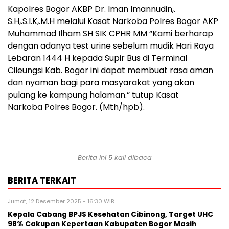
Kapolres Bogor AKBP Dr. Iman Imannudin,.
S.H,.S.I.K,.M.H melalui Kasat Narkoba Polres Bogor AKP
Muhammad Ilham SH SIK CPHR MM “Kami berharap
dengan adanya test urine sebelum mudik Hari Raya
Lebaran 1444 H kepada Supir Bus di Terminal
Cileungsi Kab. Bogor ini dapat membuat rasa aman
dan nyaman bagi para masyarakat yang akan
pulang ke kampung halaman.” tutup Kasat
Narkoba Polres Bogor. (Mth/hpb).
Berita ini 5 kali dibaca
BERITA TERKAIT
Jumat, 12 Desember 2025 - 16:30 WIB
Kepala Cabang BPJS Kesehatan Cibinong, Target UHC
98% Cakupan Kepertaan Kabupaten Bogor Masih