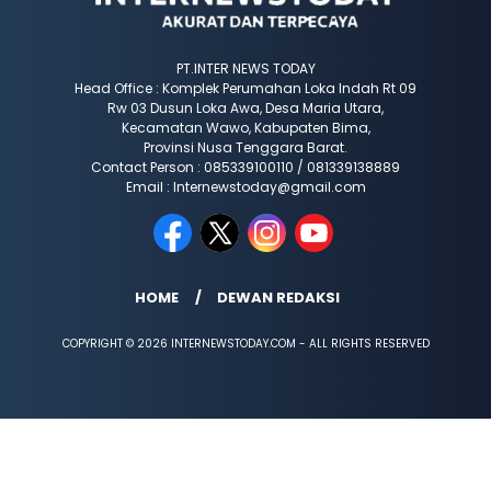
PT.INTER NEWS TODAY
Head Office : Komplek Perumahan Loka Indah Rt 09
Rw 03 Dusun Loka Awa, Desa Maria Utara,
Kecamatan Wawo, Kabupaten Bima,
Provinsi Nusa Tenggara Barat.
Contact Person : 085339100110 / 081339138889
Email : Internewstoday@gmail.com
HOME
DEWAN REDAKSI
COPYRIGHT © 2026 INTERNEWSTODAY.COM - ALL RIGHTS RESERVED