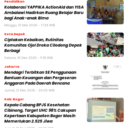
Pendidikan
Kolaborasi YAPPIKA ActionAid dan YISA
Ambalawi Hadirkan Ruang Belajar Baru
bagi Anak-anak Bima
Minggu, 10 Mei 2026 - 17:29 WIB
Kota Depok
Ciptakan Kebaikan, Rutinitas
Komunitas Ojol Droka Cilodong Depok
Berbagi
Selasa, 16 Des 2025 - 11:18 WIB
Jakarta
Mendagri Terbitkan SE Penggunaan
Bantuan Keuangan dan Pergeseran
Anggaran Pada Daerah Bencana
Jumat, 12 Des 2025 - 20:05 WIB
Kab. Bogor
Kepala Cabang BPJS Kesehatan
Cibinong, Target UHC 98% Cakupan
Kepertaan Kabupaten Bogor Masih
Memerlukan 2.525 Jiwa