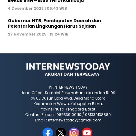
Bekuk BNN – BAIS TNI Di Kamboja
4 Desember 2025 | 06:43 WIB
Gubernur NTB; Pendapatan Daerah dan
Pelestarian Lingkungan Harus Sejalan
27 November 2025 | 13:24 WIB
PT.INTER NEWS TODAY
Head Office : Komplek Perumahan Loka Indah Rt 09
Rw 03 Dusun Loka Awa, Desa Maria Utara,
Kecamatan Wawo, Kabupaten Bima,
Provinsi Nusa Tenggara Barat.
Contact Person : 085339100110 / 081339138889
Email : Internewstoday@gmail.com