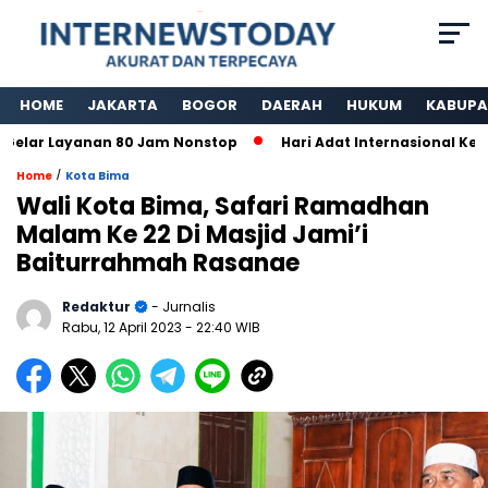
HOME
JAKARTA
BOGOR
DAERAH
HUKUM
KABUPA
Layanan 80 Jam Nonstop
Hari Adat Internasional Ke 39 Tah
/
Home
Kota Bima
Wali Kota Bima, Safari Ramadhan
Malam Ke 22 Di Masjid Jami’i
Baiturrahmah Rasanae
Redaktur
- Jurnalis
Rabu, 12 April 2023
- 22:40 WIB